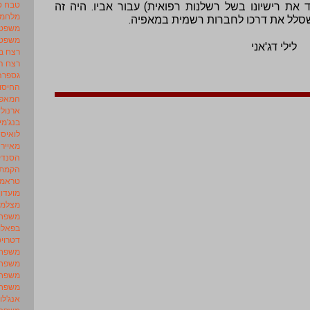
טבח סי
 את רישיונו בשל רשלנות רפואית) עבור אביו. היה זה
מלחמת
שסלל את דרכו לחברות רשמית במאפיה.
משפט 
משפט 
לילי דג'אני
רצח ב
רצח ה
גספרה 
החיסו
המאפי
ארנולד
בנג'מין
לואיס 
מאייר 
הסנדק
הקמת 
טראמפ
מועדון
מצלמו
משפחו
בפאלו – rm
דטרויט – ership
משפחת 
משפחת 
משפחת
משפחת 
אנג'לו 
משפחת 