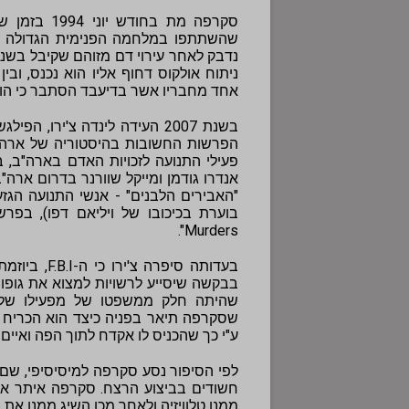
סקרפה מת ב
ניתוח אולקוס דחוף אליו הוא נכנס, וב
אחד מחבריו אשר בדיעבד הסתבר כי הו
בשנת 2007 העידה לינדה צ'ירו,
פעילי התנועה לזכויות האדם בארה"ב, בח
אנדרו גודמן ומייקל שוורנר בדרום ארה"
"האבירים הלבנים" - אנשי התנועה הגזע
Murders".
בעדותה סיפרה צ'ירו כי ה-F.B.I, ביוזמתו של ראש הארגון דאז -
בבקשה שיסייע לרשויות למצוא את גופות
שסקרפה תיאר בפניה כיצד הוא הכריח אי
ע"י כך שהכניס לו אקדח לתוך הפה ואיים
חשודים בביצוע הרצח. סקרפה איתר את 
ממנו טלוויזיה ולאחר מכן השיג ממנו את