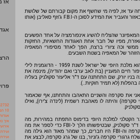
אז מ
חה עד אז, לפיה מי שחשף את מקום קבורתם של שלושת
פעילי הזכויות היה עובד תעבורה שעבד באזור והעביר את המידע לסוכן ה-F.B.I ג'וזף סאליבן (אותו
אגדו
על המאפיונר שהצליח להשיג אינפורמציה על אחד הפשעים
אזרח, מפיו של חבר אחת האגודות החשאיות, החזקות
ה ממשי וכה ציורי ברצח, הפך לאחד מסיפורי המאפיה
הזוהר של המאפיה בשנות השבעים.
הרצא
נקודה ישראלית קטנה בקשר לסקרפה הוא מלכת היופי של ישראל לשנת 1959 - הדוגמנית לילי
יפור חיים המעניין (בת לאב ערבי ואם יהודיה), מינפה את
בניו יורק, שם התחתנה עם ד"ר אליעזר סקולניק בעליה
לות (לא תמיד חוקיות...).
פרויקט .il
ני את סקרפה וה
שניים התאהבו והתחתנו, אף שכאמור
סקרפה) והיתה לו מאהבת רשמית (לינדה צ'ירו), ואילו
#2732 (ללא כותר
קולניק.
10 הבוסים שחוסלו
אגדות
ר הקטלני למלכת היופי בדימוס התפתח במהירות, מה
איך נ
שכמובן לא מצא חן בעיני הבעל הנבגד, ד"ר סקולניק, שבטיפשותו הלך ל-FBI כדי לספר את מה
אירועי
אלא שכאמור סקרפה וה-FBI היו חברים, כך שמהר מאוד הוא גילה מה
ועידת 
ועידת 
ר סיפר עליו. בחודש דצמבר 1980 נשלח גרגורי סקרפה ג'וניור, בנו של גרג סקרפה, לבצע את