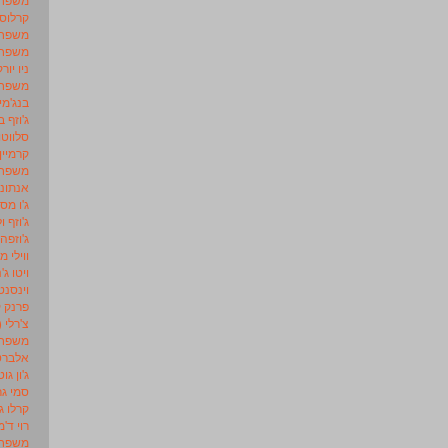
קרלוס 
משפחת 
משפחת
ניו יורק
משפחת
בנג'מין
ג'וזף ב
סלווטו
קרמיין
משפחת 
אנתוני
ג'ו מס
ג'וזף ו
ג'וזפה
ווילי מ
ויטו ג'נ
וינסנט
פרנק ק
צ'רלי (
משפחת
אלברט
ג'ון גוט
סמי גר
קרלו ג
רוי ד'מ
משפחת