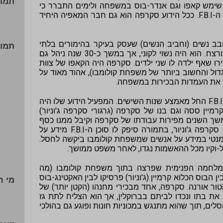
תמונ
ר שימש קאפו וגם אנדר-בוס במשפחה ולימים התברר כי
לאורך השנים הוא שימש גם כמודיע של ה-F.B.I. ככל הידוע סקרפה הוא גם חבר המאפיה היחיד
בב נשים (וחביב הנשים) שעסק בעיקר בהימורים בלתי
תמונ
חוקיים, סמים, הלוואות בריבית, סחיטה ורצח. הוא היה נשוי לקוני, אך במשך כ-30 שנה ניהל גם
ו שאף ילדה לו שני ילדים. סקרפה היה הקאפו של צוות
דול והחשוב ביותר של משפחת קולומבו), אהוד מאוד על
 את העמדות הבכירות במשפחה.
אבל גרגורי סקרפה היה גם מודיע של ה-F.B.I החל מאמצע שנות השישים. המפעיל הידוע שלו היה
קרמיין ססה וגם בנו של סקרפה (גרגורי סקרפה ג'וניור)
משך השנים מפירות עבודתו של סקרפה וקיבל ממנו כסף
מזומן, תכשיטים ומתנות אחרות. לטענת סקרפה ג'וניור, בתמורה סיפק לו סוכן ה-F.B.I מידע על
מנטי במידע על אנשים שמשפחת קולומבו ביקשה לחסל.
גרת המלחמה הפנימית שפרצה בתוך משפחת קולומבו (מה
בוס הכלוא קרמיין (ג'וניור) פרסיקו לבין האקטינג-בוס
מי ר
ר אורנה. סקרפה, אחד מבכירי מחנהו (הקטן יותר) של
את בתו ונכדו לביתם בברוקלין, אך הוא הצליח לתת גז
ם, תוך שהוא מתנגש במכוניות חונות ופוגע גם בהולכי