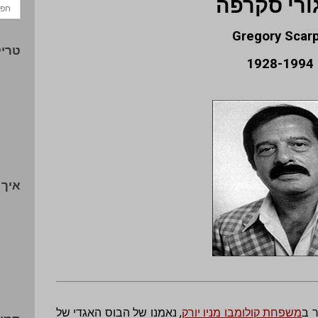
ורי סקרפה
Gregory Scar
טריל
1928-1994
איך 
ר ב
משפחת קולומבו
מניו יורק
, נאמנו של הבוס האגדי של