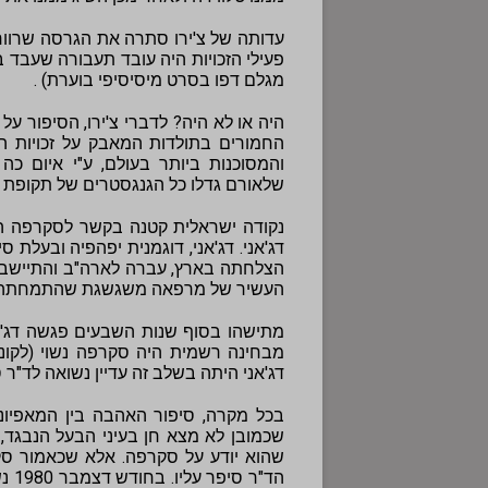
עדותה של צ'ירו סתרה את הגרסה שרוו
מגלם דפו בסרט מיסיסיפי בוערת) .
היה או לא היה? לדברי צ'ירו, הסיפור 
החמורים בתולדות המאבק על זכויות ה
והמסוכנות ביותר בעולם, ע"י איום כ
שלאורם גדלו כל הגנגסטרים של תקופת 
דג'אני. דג'אני, דוגמנית יפהפיה ובעלת ס
הצלחתה בארץ, עברה לארה"ב והתיישבה 
העשיר של מרפאה משגשגת שהתמחתה בהפ
מתישהו בסוף שנות השבעים פגשה דג'א
מבחינה רשמית היה סקרפה נשוי (לקוני 
דג'אני היתה בשלב זה עדיין נשואה לד"ר ס
בכל מקרה, סיפור האהבה בין המאפיונ
שהוא יודע על סקרפה.
הד"