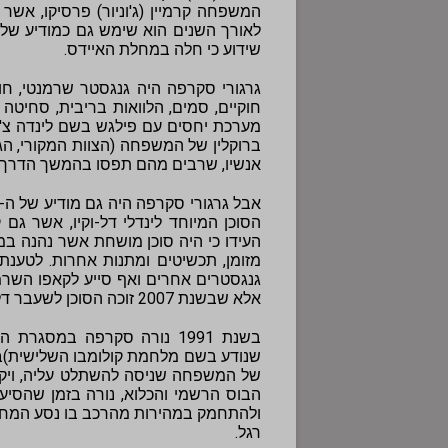
המשפחה קרמיין (ג'וניור) פרסיקו, אש
שידוע כי חלה במחלת האיידס.
גרגורי סקרפה היה גנגסטר שרמנטי, חו
מערכת יחסים עם פילגש בשם לינדה צ'יר
ברוקלין של המשפחה (הצוות המקורי, הג
אנשיו, שרבים מהם תפסו בהמשך הדרך
הסוכן המיוחד לינדלי דל-וקיו, אשר גם 
העידו כי היה סוכן מושחת אשר נהנה ב
גנגסטרים אחרים ואף סייע לקאפו השר
אלא שבשנת 2007 זוכה הסוכן לשעבר דל-וקיו מכל ההאשמות נגדו, לאחר משפט ממושך.
בשנת 1991 נורה סקרפה במס
שנודע בשם מלחמת קולומבו השלישית)בין ה
של המשפחה שניסה להשתלט עליה, ויקטו
הבוס הרשמי והכלוא, נורה בזמן שהסיע 
ולהתחמק במהירות מהרכב בו נסע המחסלי
רגל.