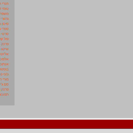
הנרי ה
טומי ד
משפחת
גרגורי
סיכון 
ספרי 
סרטי 
פול קל
פרנק 
שיקגו
אליוט 
אלפונס
אנתוני
בוסטר 
ג'וני טו
מורי ה
סם ג'י
פרנק ר
תמונות