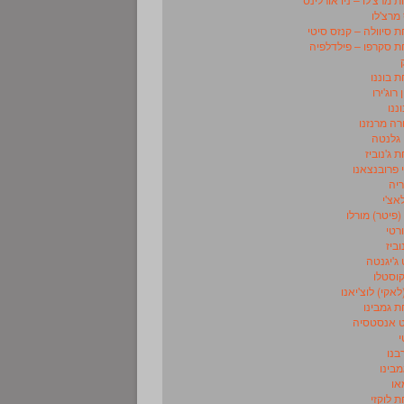
מרצ'לו
סיוולה – קנזס סיטי
 סקרפו – פילדלפיה
 בוננו
 רוג'ירו
וננו
רה מרנזנו
 גלנטה
ג'נוביז
 פרובנצאנו
ריה
לאצ'י
 (פיטר) מורלו
ורטי
וביז
 ג'יגנטה
וסטלו
לאקי) לוצ'יאנו
 גמבינו
 אנסטסיה
י
בנו
מבינו
או
 לוקזי