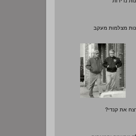
ות נדירות
ות מצלמות מעקב
צח את קנדי?