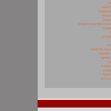
יל
'סימונה
 קולומבו
 סקרפה
מקצועי
מאפיה וספרים על המאפיה
מאפיה
י
סינטרה
נס
 (ביג אל) קפונה
 ספילוטרו
משיקגו
ריו
אמפריז
אנקנה
וזנטל
 נדירות