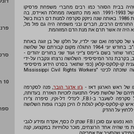
דונל
חודש יוני 1994 בזמן שהיה בבית הסוהר כמו רבים מחברי משפחת פרסיקו
שהשתתפו במלחמה הפנימית הגדולה של 1991-1993. הוא מת כתוצאה ממחלת האיידס, בה
נדבק לאחר עירוי דם מזוהם שקיבל בשנת 1986. באותה שנה ניזקק סקרפה למנות דם רבות בשל
ין התורמים הרבים, חברים ובני משפחה היה גם פול מל,
פרנק
א היה זה אשר תרם את מנת הדם המזוהמת.
 הפילגש של סקרפה ואם שני ילדיו, על חלקו של בן זוגה באחת
הפרשות החשובות בהיסטוריה של ארה"ב: בחודש יוני 1964 התגלה מקום קבורתם של שלושה
ור שחור בשם ג'יימס צ'ייני ועוד שני בחורים יהודים -
סרטי
ב, בקרבת נהר המיסיסיפי. השלושה נרצחו ונקברו על-ידי
נית קו-קלוקס-קלאן (כפי שתואר בסרט הידוע מיסיסיפי
בוערת בכיכובו של ויליאם דפו), בפרשה שזכתה לכינוי "Mississippi Civil Rights Workers
10 הבוסים שחוסלו
ג'ון אדגר הובר
, פנה לסקרפה
יהם של שלושת פעילי התנועה לזכויות האזרח. בעדותה,
שהיתה חלק ממשפטו של מפעילו של סקרפה לשעבר ב-F.B.I, לינדלי דל-וקיו, סיפרה צ'ירו
ש קו-קלוקס-קלאן לגלות לו היכן נקברו גופות השלושה
ספרי
 ללחוץ על ההדק.
לפי הסיפור נסע סקרפה למיסיסיפי, שם הוא נפגש עם סוכן F.B.I שנתן לו כסף, אקדח ומידע לגבי
מי שהיה אחד הרוצחים, מוכר טלוויזיות במקצועו, קנה
 המידע שהסעיר את אמריקה.