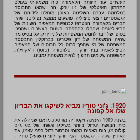
העשרים עוד היוותה הקאמורה כוח משמעותי בעולם
התחתון האיטלקי של ניו יורק, הרי שמאז התבוסה
במלחמה עברה השליטה באופן מוחלט לידיהם של
הגנגסטרים יוצאי סיציליה. פושעים ממוצא נפוליטני שהיו
חברים בקאמורה הצטרפו לכנופיות המאפיה השונות של
הסיציליאנים שהחלו להתפתח בשנות העשרים ושהפכו
בסופו של דבר לחמש המשפחות של ניו יורק. על בסיס מה
שהיה המשפחה של דון פלגרינו בברוקלין התבססה
המשפחה של מי שהפך לבוס כל הבוסים של המאפיה
הסיציליאנית בניו יורק - סלווטורה (טוטו) ד'אקווילה,
המשפחה שלימים תהפוך להיות משפחת גמבינו.
1920: ג'וני טוריו מביא לשיקגו את הבריון
שלו אל קפונה
בשנת 1909 הזמינה ויקטוריה מורסקו, מדאם שניהלה את
בית הבושת הגדול ביותר בשיקגו ואשתו של ביג ג'ים
קולוסימו, בוס מאפיה מקומי וסרסור גדול בפני עצמו, את
האחיין שלה - הגנגסטר הניו יורקי ג'וני (השועל) טוריו -