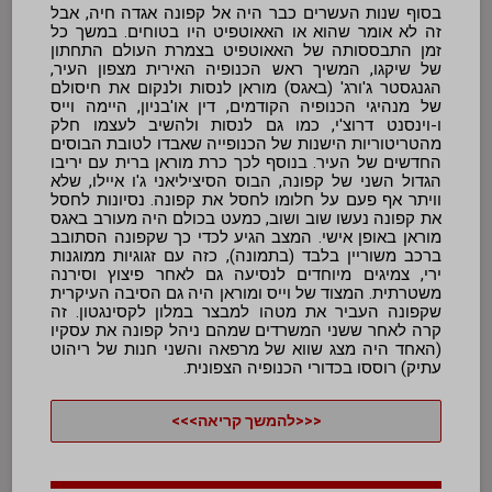
בסוף שנות העשרים כבר היה אל קפונה אגדה חיה, אבל
זה לא אומר שהוא או האאוטפיט היו בטוחים. במשך כל
זמן התבססותה של האאוטפיט בצמרת העולם התחתון
של שיקגו, המשיך ראש הכנופיה האירית מצפון העיר,
הגנגסטר ג'ורג' (באגס) מוראן לנסות ולנקום את חיסולם
של מנהיגי הכנופיה הקודמים, דין או'בניון, היימה וייס
ו-וינסנט דרוצ'י, כמו גם לנסות ולהשיב לעצמו חלק
מהטריטוריות הישנות של הכנופייה שאבדו לטובת הבוסים
החדשים של העיר. בנוסף לכך כרת מוראן ברית עם יריבו
הגדול השני של קפונה, הבוס הסיציליאני ג'ו איילו, שלא
וויתר אף פעם על חלומו לחסל את קפונה. נסיונות לחסל
את קפונה נעשו שוב ושוב, כמעט בכולם היה מעורב באגס
מוראן באופן אישי. המצב הגיע לכדי כך שקפונה הסתובב
ברכב משוריין בלבד (בתמונה), כזה עם זגוגיות ממוגנות
ירי, צמיגים מיוחדים לנסיעה גם לאחר פיצוץ וסירנה
משטרתית. המצוד של וייס ומוראן היה גם הסיבה העיקרית
שקפונה העביר את מטהו למבצר במלון לקסינגטון. זה
קרה לאחר ששני המשרדים שמהם ניהל קפונה את עסקיו
(האחד היה מצג שווא של מרפאה והשני חנות של ריהוט
עתיק) רוססו בכדורי הכנופיה הצפונית.
<<<להמשך קריאה>>>