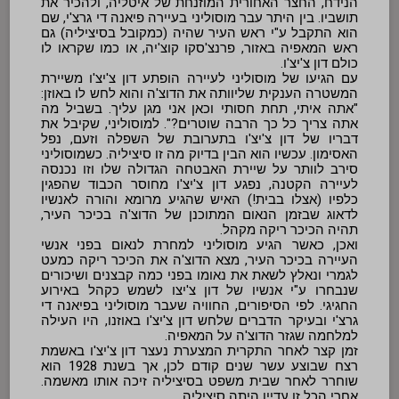
הנידח, החצר האחורית המוזנחת של איטליה, ולהכיר את 
תושביו. בין היתר עבר מוסוליני בעיירה פיאנה די גרצ'י, שם 
הוא התקבל ע"י ראש העיר שהיה (כמקובל בסיציליה) גם 
ראש המאפיה באזור, פרנצ'סקו קוצ'יה, או כמו שקראו לו 
עם הגיעו של מוסוליני לעיירה הופתע דון צ'יצ'ו משיירת 
המשטרה הענקית שליוותה את הדוצ'ה והוא לחש לו באוזן: 
"אתה איתי, תחת חסותי וכאן אני מגן עליך. בשביל מה 
אתה צריך כל כך הרבה שוטרים?". למוסוליני, שקיבל את 
דבריו של דון צ'יצ'ו בתערובת של השפלה וזעם, נפל 
האסימון. עכשיו הוא הבין בדיוק מה זו סיציליה. כשמוסוליני 
סירב לוותר על שיירת האבטחה הגדולה שלו וזו נכנסה 
לעיירה הקטנה, נפגע דון צ'יצ'ו מחוסר הכבוד שהפגין 
כלפיו (אצלו בבית!) האיש שהגיע מרומא והורה לאנשיו 
לדאוג שבזמן הנאום המתוכנן של הדוצ'ה בכיכר העיר, 
ואכן, כאשר הגיע מוסוליני למחרת לנאום בפני אנשי 
העיירה בכיכר העיר, מצא הדוצ'ה את הכיכר ריקה כמעט 
לגמרי ונאלץ לשאת את נאומו בפני כמה קבצנים ושיכורים 
שנבחרו ע"י אנשיו של דון צ'יצו לשמש כקהל באירוע 
החגיגי. לפי הסיפורים, החוויה שעבר מוסוליני בפיאנה די 
גרצ'י ובעיקר הדברים שלחש דון צ'יצ'ו באוזנו, היו העילה 
זמן קצר לאחר התקרית המצערת נעצר דון צ'יצ'ו באשמת 
רצח שבוצע עשר שנים קודם לכן, אך בשנת 1928 הוא 
שוחרר לאחר שבית משפט בסיציליה זיכה אותו מאשמה. 
אחרי הכל זו עדיין היתה סיציליה.