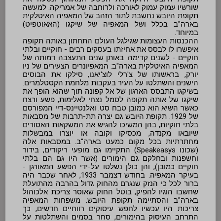
שורשיו עמוק עמוק לאורכה ולרוחבה של אמריקה. למעשה
תקופת היובש נחשבת לתור הזהב של המאפיה האיטלקית
בארה"ב בכלל ושל המאפיה של שיקגו (האאוטפיט)
במיוחד.
ההכנסות העצומות שגילגל העולם התחתון באותה תקופה
איפשרו לו לבסס את אחיזתו בעסקים רבים - חוקיים ובלתי
חוקיים - לשנים קדימה. באותן שנים התעצבה דמותה של
המאפיה האיטלקית בארה"ב: המאפיונרים הצעירים של ניו
יורק, בראשותו של צ'רלי לוצ'יאנו, סילקו את הבוסים
הישנים והשתלטו על העיר בעקבות מלחמת הקסטלמרים.
בשיקגו התבסס הארגון של אל קפונה תוך שהוא הופך את
שיקגו של אותה תקופה לסמל נצחי לאלימות, פשע ורצח
כאשר השיא הוא כמובן טבח סט. ואלנטיינס-דיי המפורסם
של 1929. תקופת היובש גם יצרה תת-תרבות של מסבאות
בלתי חוקיות, בהן המשיכו להגיש את המשקאות האסורים
שיובאו מקנדה, מכסיקו וקובה או יוצרו במבשלות
מחתרתיות בכל מקום כמעט בארה"ב. במסבאות אלה
(שכונו Speakeasys) התקיימו גם מופעי ריקודים, בידור
וחשפנות ובחלקם גם הימורים (אשר היו גם הם בלתי
חוקיים כמובן), והן כולן נשלטו על-ידי הפשע המאורגן -
בעיקר המאפיה. בחודש דצמבר 1933, לאחר שכבר היה
ברור לכל כי הנזק שנגרם מהחוק גדול בהרבה מהתועלת
שחשבו הוגיו להפיק, בוטל החוק שאוסר צריכת אלכוהול
בארה"ב והסתיימה תקופת היובש. משפחות המאפיה
צריכות היו עכשיו לחפש עיסוקים רווחיים חדשים, כך
התרחב העיסוק בהימורים, סחר בסמים והשתלטות על