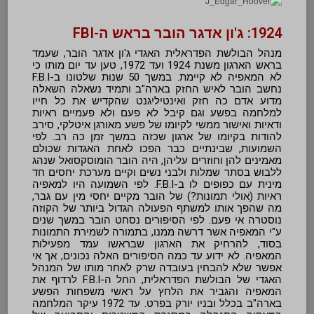
1924: ג'ון אדגר הובר בראש ה-FBI
מנהל הבולשת הפדראלית האגדי ג'ון אדגר הובר, שעמד
בראש הארגון משנת 1924 ועד 1972, טען עד יום מותו כי
לא המאפיה לא קיימת. במשך 50 שנות שלטונו ב-F.B.I
נחשב הובר לאיש החזק בארה"ב ותמיד נשאלה השאלה
מדוע אדם כה חזק ואינטיליגנט שהקדיש את כל חייו
למלחמה בפשע וגם קיבל לא פעם ולא פעמיים ראיות
ודאיות ואישור ממשי לקיומו של פשע מאורגן איטלקי, סירב
להודות בקיומו של ארגון שכזה במשך זמן כה רב. לפי
השמועות, שבינתיים כבר הפכו לאחת האגדות שכולם
מאמינים להן וחוזרים עליהן, היה הובר הומוסקסואל שנהג
ללבוש בסתר שמלות ולבני נשים וקיים מערכת יחסים חד
מינית עם כפופים לו ב-F.B.I. לפי השמועה היו למאפיה
ראיות (אולי תמונות?) של הובר מקיים יחסי מין עם גבר,
מה שהפך אותו למשתף הפעולה הגדול ביותר של הקוזה
נוסטרה אי פעם. לפי הסיפורים נסחט הובר במשך שנים
ע"י המאפיה אשר דרשה ממנו, בתמורה לשמירת התמונות
בסוד, להרחיק את הארגון שבראשו עמד מפעילות
המאפיה. לא ידוע עד כמה הסיפורים האלה נכונים, אך אי
אפשר שלא להבחין בעובדה שרק לאחר מותו של המנהל
האגדי של הבולשת הפדראלית, החל ה-F.B.I לרדוף את
המאפיה והגביר את הלחץ על ראשי משפחות הפשע
בארה"ב בכלל ובניו יורק בפרט. עד 1972 עיקר המלחמה