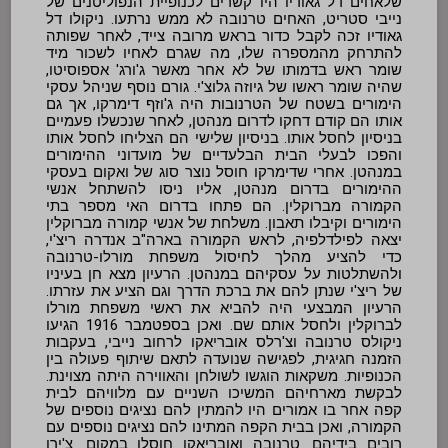
שלאחים דל גאודיו היו קשרים לכנופיית הנפוליטנים של
נייבי סטריט, האחים טרנובה לא ממש נרתעו. ניקולו דל
גאודיו זכה לקבל כדור בראש מרובה צייד, לאחר שפותה
להתרחק מהמספרה שלו, מה שגרם לאחיו לשכור מיד
שומר ראש בדמותו של לא אחר מאשר ג'ורג' אספוסיטו,
שהיה שומר ראשו של גיוזה גלוצ'י. גורם נוסף שניהל עסקי
הימורים בשטח של הטרנובות היה ג'וזף דימרקו, אך גם
אותו הם קודם דחקו לדרום מנהטן, לאחר שנכשלו פעמיים
בניסיון לחסל אותו. בניסיון שלישי הם הצליחו לחסל אותו
והפכו לבעלי הבית הבלעדיים של מועדוני ההימורים
במנהטן. אחרי שדימרקו חוסל נוצר סוג של ואקום בעסקי
ההימורים בדרום מנהטן, אליו ניסו להשתחל אנשי
הקמורה מברוקלין. הם פתחו בדרום האי מספר בתי
הימורים וקיבלו תאבון. משלחת של אנשי קמורה מברוקלין
יצאה לפילדלפיה, לראש הקמורה בארה"ב אנדרה ריצ'י,
כדי להציע מהלך לחיסול משפחת מורלו-טרנובה
ולהשתלטות על עסקיהם במנהטן. הרעיון מצא חן בעיניו
של ריצ'י שנתן להם את ברכת הדרך וגם הציע את עזרתו.
הרעיון המבצעי היה להביא את ראשי משפחת מורלו
לברוקלין ולחסל אותם שם. ואכן בספטמבר 1916 הגיעו
ניקולס טרנובה וצ'רלס אובריאקו לרחוב נייבי, בעקבות
הזמנה חגיגית, לפגישה שנועדה לתאם שיתוף פעולה בין
הכנופיות. משקאות הוגשו לשולחן והאווירה היתה מצוינת.
לבקשת מארחיהם המשיכו השניים עם מלוויהם לבית
קפה אחר בו אמורים היו להמתין להם נציגים נוספים של
הקמורה, ואכן בבית הקפה המתינו להם נציגים נוספים עם
רובים בידיהם. טרנובה ואובריאקו חוסלו במקום. צ'ירו