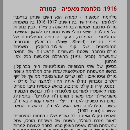
1916: מלחמת מאפיה - קמורה
מלחמת המאפיה - קמורה הוא השם שניתן בדיעבד
למלחמה שהתרחשה בין השנים 1916-1917 בין משפחת
מורלו-טרנובה שמקורה בקורליאונה-סיציליה, לבין כנופיות
של איטלקים יוצאי נפולי שהיו מחוברים לארגון הפשיעה
הנפוליטני - הקמורה, בעיקר הכנופיה הנפוליטנית של
נייבי סטריט (Navy Street) בברוקלין והכנופיה
הנפוליטנית של קוני איילנד-ברוקלין. משפחת
מורלו-טרנובה שלטה בעשורים הראשונים של המאה
שהעשרים (סביב 1910) בהארלם ולמעשה בכל צפון
מנהטן.
בסיסן של שתי הכנופיות הנפוליטניות היה בברוקלין.
בראש המשפחה הסיציליאנית עמדו ערב המלחמה ג'וזפה
מורלו וגיסו אינציו לופו שריצו עונש מאסר ממושך על זיוף
דולרים ומבחוץ ניהלו אותה אחיו למחצה של מורלו -
וינסנט, קירו וניקולס טרנובה. בראש כנופיית נייבי סטריט
עמדו ליאופלדו לאוריטנו ואלסנדרו וולרו, ובראש הכנופיה
מקוני איילנד עמד פלגרינו מורנו ("דון פלגרינו" - בתמונה),
וכולם היו כפופים לאנדרה ריצ'י - ראש הקמורה בארה"ב
שישב בפילדלפיה מאז הגיע לארה"ב בראשית המאה
העשרים (סביב 1902).
האחים ניקולו וגאיטנו דל גאודיו שלטו בתחום ההימורים
באזור מזרח הארלם, בשטח של משפחת מורלו, עסק
שמשפחת מורלו שאפה באופן טבעי לספח לעצמה. למרות