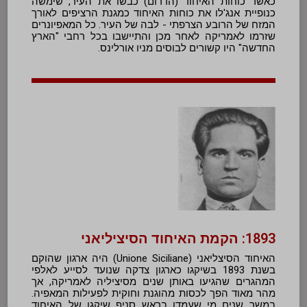
כאשר כוחות האיחוד (הדרום) כבשו את העיר, שימשה
כנופיית אנג'לו את כוחות האיחוד כמגנת הרציפים לאורך
המזח של הרובע הצרפתי - לבה של העיר. כל המאפיונרים
שזרמו לאמריקה לאחר מכן והתיישבו בכל רחבי "הארץ
החדשה" היו קשורים לבוסים מניו אורלינס.
1893: הקמת האיחוד הסיציליאני
האיחוד הסיצליאני (Unione Siciliane) היה ארגון שהוקם
בשנת 1893 בשיקגו כארגון צדקה שנועד לסייע לאלפי
המהגרים שהגיעו באותן שנים מסיציליה לאמריקה, אך
מהר מאוד הפך לכסות מהוגנת וחוקית לפעילות המאפיה.
במשך שנים מי שעמדו בראש סניף שיקגו של האיחוד