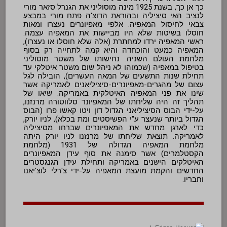
כך אן כך, בשנת 1925 מינה מוסוליני את הגנרל סזאר מורי 
לנציב האי סיציליה ובהוראת הדוצ'ה פתח מורי במבצע  
צבאי לחיסול המאפיה. אלפי מאפיונרים נעצרו ומאות 
חוסלו בשיטות שלא היו מביישות את המאפיה עצמה. 
ראשי המאפיה ירדו למחתרת (אלה שלא חוסלו או נעצרו), 
המאפיה כמעט והוכחדה והיא קמה לתחייה רק בסוף 
מלחמת העולם השניה. 
נחישותו של משטר מוסוליני
בטיפול במאפיה (שכמוהו לא ניהל שום משטר איטלקי עד
תחילת שנות התשעים של המאה העשרים), הובילה לגל
עצום של מהגרים-מאפיונרים-סיציליאנים לאמריקה אשר
שינו את פני המאפיה האיטלקית באמריקה. שיאו של
תהליך זה היה שליחתו של המאפיונר סלווטורה מרנזנו,
על-ידי הבוס הסיציליאני הגדול דון ויטו קאשו פרו (הבוס
הגדול ביותר שנעצר ע"י הפשיסטים ומת בכלא), לניו יורק,
כדי לארגן מחדש את המאפיונרים שברחו מסיציליה
לאמריקה. תוצאת שליחתו של מרנזנו לניו יורק היתה
מלחמת המאפיה הגדולה של 1931 (מלחמת
הקסטלמרים) אשר סימנה את סוף עידן המאפיונרים
האיטלקים הישנים באמריקה ותחילת עידן הגנגסטרים
החדשים והקמת מועצת המאפיה על-ידי צ'רלי לוצ'יאנו
וחבריו.