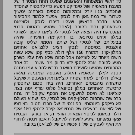
כל ראשי המשפחות והארגונים שפעלו תחת המטריה של
מועצת המאפיה ושל סינדיקט הפשע כדי להבטיח שהסדר
שהכתיב בניו יורק ובמקומות נוספים בארה"ב ימשיך
לשרור. עד כמה גאון היה לנסקי אפשר ללמוד מהסיפור
הבא: הדבר הראשון שעליו דיברו לנסקי ולוצ'יאנו
כשהאחרון נחת בקובה (לאחר שהגיע במטוס פרטי
ממכסיקו) היה הצעה של לנסקי ללוצ'יאנו להפוך לשותף
במלון וקזינו נסיונאל, בו התקיימה הוועידה, שהיה
בבעלותם של לנסקי ושל שותפו הסמוי, שליט קובה
פולגנסיו בטיסטה. לנסקי הציע ללוצ'יאנו אחוזים
במלון-קזינו תמורת 150 אלף דולר, כסף קטן שלא עשה
רושם מיוחד על לוצ'יאנו אבל סכום שלא היה עליו כשרק
הגיע לקובה. אבל לנסקי ידע בדיוק מה עושה - כל אחד
מהבוסים שהגיעו לוועידת הוואנה נדרש להביא עמו מתנה
קטנה למלך המאפיה הגולה, מעטפה שמנמנה מלאה
באלפי דולרים. לאחר שפתח לוצ'יאנו את המעטפות שקיבל
כתשורה מהבוסים האחרים, היה בידו סכום שהספיק
לרכישת האחוזים במלון נסיונאל פלוס עודף יפה בצד.
לוצ'יאנו לא היסס להשקיע את הכסף שקיבל זה עתה
ברכישת שותפות במלון-קזינו של לנסקי, כפי שהוא מעולם
לא פיקפק ביוזמותיו הפיננסיות של חברו הטוב. בצירופו
של לוצ'יאנו כבעלים של הנסיונאל קיבל לנסקי 150 אלף
דולר במזומן לכיסוי הוצאות הוועידה, אך בעיקר הבטיח
שאף מאפיונר שיגיע לוועידה לא יקבל תיאבון וינסה לדחוף
את האף לעסקים שלו (ועכשיו גם של לוצ'יאנו) בקובה.