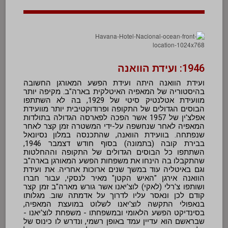
1946: ועידת הוואנה
ועידת הוואנה היתה ועידת הפשע המאורגן החשובה
בהיסטוריה של המאפיה האיטלקית בארה"ב. מקיפה יותר
מוועידת אטלנטיק סיטי של 1929, בה לא השתתפו
הבוסים הגדולים של התקופה ופרודוקטיבית יותר מוועידת
אפלצ'ין של 1957 אשר הפכה לפארסה הגדולה בתולדות
המאפיה לאחר שנחשפה על-ידי המשטרה זמן קצר לאחר
שנפתחה. בוועידת הוואנה, שהתכנסה במלון נסיונאל
בבירת קובה (בתמונה) בסוף חודש דצמבר 1946,
השתתפו כל הבוסים הגדולים של התקופה וההחלטות
שהתקבלו בה הינחו את משפחות הפשע המאורגן בארה"ב
וגם באיטליה עוד במשך שנים ארוכות אחריה. את ועידת
הוואנה אירגן "האיש הקטן" מאיר לנסקי, עבור חברו
ושותפו צ'רלי (לאקי) לוצ'יאנו אשר גורש מארה"ב זמן קצר
קודם לכן ונאסר עליו לדרוך על אדמתה שוב. מגלותו
בנאפולי התקשה לוצ'יאנו לשלוט במועצת המאפיה,
בסינדיקט הפשע הלאומי ובמשפחתו - משפחת לוצ'יאנו -
שבראשם הוא עדיין עמד באופן רשמי, ונדרש לו כינוס של