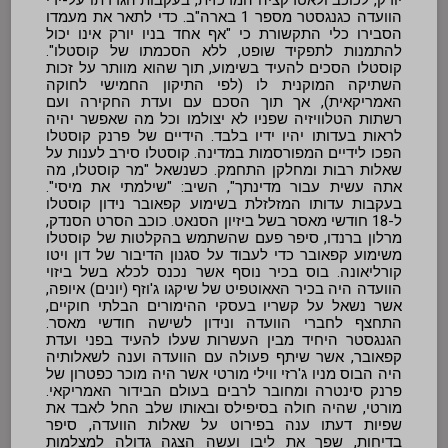
הוועדה כגנגסטר מספר 1 בארה"ב. כדי לתאר את מעמדו
הסבירו כלי התקשורת כי "אף אחד בניו יורק אינו יכול
להתמנות לתפקיד שופט, ללא הסכמתו של קוסטלו".
קוסטלו הסכים להעיד בשימוע, תוך שהוא מוותר על זכות
השתיקה המוקנית לו (לפי התיקון החמישי לחוקה
האמריקאית), אך תוך הסכם עם ועדת החקירה ועם
רשתות הטלוויזיה שפניו לא יצולמו וכל מה שאפשר יהיה
לראות בעדותו יהיו ידיו בלבד. הידיים של פרנק קוסטלו
הפכו לידיים המפורסמות במדינה. קוסטלו סירב לענות על
שאלות רבות ומחלקן התחמק. כשנשאל "מר קוסטלו, מה
אתה עשית עבור מדינתך", השיב: "שילמתי את מיסי".
בעקבות עדותו המזלזלת בשימוע קפאובר נידון קוסטלו
ל-18 חודשי מאסר בשל ביזיון הסנאט. כוכב הסרט הסנדק,
מרלון ברנדו, סיפר פעם שהשתמש בהקלטות של קוסטלו
משימוע קפאובר כדי לעבוד על סגנון הדיבור של דון ויטו
קורליאונה. בוס בכיר נוסף אשר נכנס לכלא בשל ביזוי
הוועדה היה בכיר האאוטפיט של שיקגו ג'וזף (יונים) איופה,
אשר נשאל על קשריו בעסקי ההימורים הבלתי חוקיים,
התחצף לחברי הוועדה ונידון לשישה חודשי מאסר.
הגנגסטר היחיד מבין העשרות שעלו להעיד בפני ועדת
קפאובר, אשר שיתף פעולה עם הוועדה וענה לשאלותיה
היה הבוס מניו ג'רזי ווילי מורטי אשר היה מוכר כפטרון של
פרנק סינטרה ומחובר לרבים בעולם הבידור האמריקאי.
מורטי, שהיה חולה בסיפילס ובאותו שלב החל לאבד את
שפיות דעתו ענה בפירוט על שאלות הוועדה, סיפר
בדיחות, שפך את ליבו ועשה הצגה גדולה למצלמות