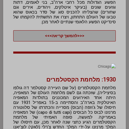
הפשע הגדולות מכל רחבי ארה"ב, בני לאומים, דתות
וגזעים שונים (בעיקר איטלקים, ויהודים, אירים וגם
שחורים) שהצליחו להכניס סוג של סדר בכאוס שהוא
טבעו של העולם התחתון, ויצרו את התשתית להקמתו של
סינדיקט הפשע הלאומי שנתיים לאחר מכן.
<<<להמשך קריאה>>>
1930: מלחמת הקסטלמרים
מלחמת הקסטלמרים (על שם העיירה קסטלמר דה גולפו
בסיציליה), שזכתה גם לשם מלחמת העולם של המאפיה,
היתה אחד האירועים המכוננים בתולדות המאפיה
האיטלקית בארה"ב והסתיימה ב-15 באפריל 1931 עם
חיסולו של ג'וזפה (הבוס) מסרייה והכתרתו של סלווטורה
מרנזנו לבוס כל הבוסים (capo di tutti capi) של המאפיה
באמריקה. למעשה, סופה האמיתי של מלחמת
הקסטלמרים הגיע כחצי שנה לאחר מכן, עם חיסולו של
המלך מרנזנו על-ידי המלך החדש צ'רלי (לאקי) לוצ'יאנו