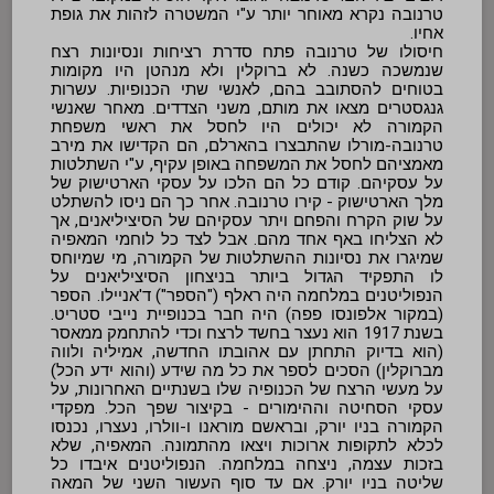
טרנובה נקרא מאוחר יותר ע"י המשטרה לזהות את גופת
אחיו.
חיסולו של טרנובה פתח סדרת רציחות ונסיונות רצח
שנמשכה כשנה. לא ברוקלין ולא מנהטן היו מקומות
בטוחים להסתובב בהם, לאנשי שתי הכנופיות. עשרות
גנגסטרים מצאו את מותם, משני הצדדים. מאחר שאנשי
הקמורה לא יכולים היו לחסל את ראשי משפחת
טרנובה-מורלו שהתבצרו בהארלם, הם הקדישו את מירב
מאמציהם לחסל את המשפחה באופן עקיף, ע"י השתלטות
על עסקיהם. קודם כל הם הלכו על עסקי הארטישוק של
מלך הארטישוק - קירו טרנובה. אחר כך הם ניסו להשתלט
על שוק הקרח והפחם ויתר עסקיהם של הסיציליאנים, אך
לא הצליחו באף אחד מהם. אבל לצד כל לוחמי המאפיה
שמיגרו את נסיונות ההשתלטות של הקמורה, מי שמיוחס
לו התפקיד הגדול ביותר בניצחון הסיציליאנים על
הנפוליטנים במלחמה היה ראלף ("הספר") ד'אניילו. הספר
(במקור אלפונסו פפה) היה חבר בכנופיית נייבי סטריט.
בשנת 1917 הוא נעצר בחשד לרצח וכדי להתחמק ממאסר
(הוא בדיוק התחתן עם אהובתו החדשה, אמיליה ולווה
מברוקלין) הסכים לספר את כל מה שידע (והוא ידע הכל)
על מעשי הרצח של הכנופיה שלו בשנתיים האחרונות, על
עסקי הסחיטה וההימורים - בקיצור שפך הכל. מפקדי
הקמורה בניו יורק, ובראשם מוראנו ו-וולרו, נעצרו, נכנסו
לכלא לתקופות ארוכות ויצאו מהתמונה. המאפיה, שלא
בזכות עצמה, ניצחה במלחמה. הנפוליטנים איבדו כל
שליטה בניו יורק. אם עד סוף העשור השני של המאה