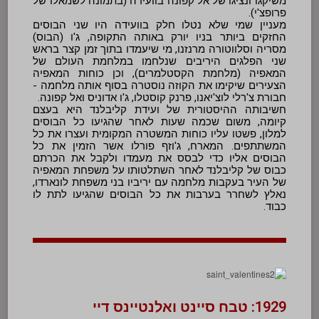
משיקגו ונציגו של אל קפונה בוועידה (בתמונה לשמאלו של
פרופצ'י).
מעניין שמי שלא נטלו חלק בוועידה היו שני הבוסים
החזקים ביותר בניו יורק באותה התקופה, ג'ו (הבוס)
מסריה וסלווטורה מרנזנו, מי שיעמדו בתוך זמן קצר בראש
שני הפלגים היריבים שנלחמו במלחמת העולם של
המאפיה (מלחמת הקסטלמרים), וכן כוחות המאפיה
הצעירים שיקימו את הקוזה נוסטרה בסוף אותה מלחמה -
חבורת צ'רלי לוצ'יאנו, פרנק קוסטלו, ג'ו אדוניס ואל קפונה.
חשיבותה ההיסטורית של ועידת קליבלנד היא בעצם
קיומה, משום שכמה שעות לאחר שהגיעו כל הבוסים
למלון, פשטו עליו כוחות המשטרה המקומית ועצרו את כל
המשתתפים. המארח, ג'וזף פורלו אשר הזמין את כל
הבוסים אליו כדי לבסס את מעמדו ולקבל את הכרתם
כבוס של קליבלנד לאחר השתלטותו על משפחת המאפיה
של העיר בעקבות מלחמה עם יריביו בני משפחת לונארדו,
נאלץ לשחרר בערבות את כל הבוסים שהגיעו לתת לו
כבוד.
1929: טבח סיינט ואלנטיינס דיי