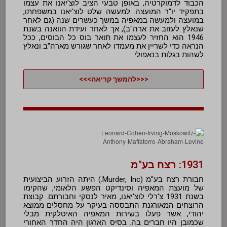
הכבוד לדמוקרטיה, באופן טבעי הציב לוצ'יאנו את עצמו
בתפקיד יו"ר המועצה. למעשה שלט לוצ'יאנו במשפחתו,
במועצה ולמעשה במאפיה במשך כעשרים שנה (גם לאחר
שנאלץ לעזוב את ארה"ב), אך לאחר ועידת הוואנה בשנת
1946 הוא החזיר לעצמו את תואר בוס כל הבוסים, ככל
הנראה כדי לשריין את מעמדו לאחר שגורש מארה"ב ונאלץ
לשהות בגלות בנאפולי.
<<<להמשך קריאה>>>
1931: רצח בע"מ
חבורת רצח בע"מ (Murder, Inc.) היתה הזרוע הביצועית
של מועצת המאפיה וסינדיקט הפשע הלאומי, שהקימו
בשנת 1931 צ'רלי לוצ'יאנו, מאיר לנסקי וחבורתם. קבוצת
הרוצחים המאורגנת התבססה בעיקר על מחסלים ממוצא
יהודי, אשר פעלו בשירות המאפיה האיטלקית מבלי
שכמובן היו חברים בה. בסיס הארגון היה החדר האחורי