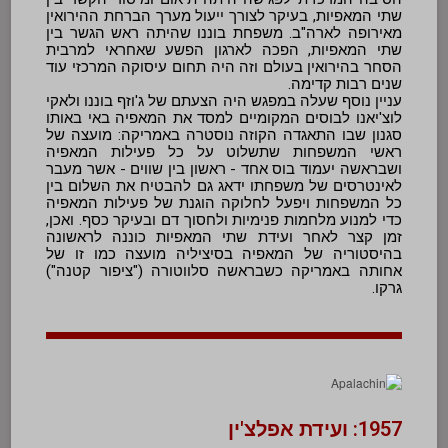
שתי המאפיות, בעיקר לצורך ייעול מערך הברחת ההירואין
מאירופה לארה"ב. משפחת בוננו שהיתה ראש הגשר בין
שתי המאפיות, הפכה לארגון הפשע שאחראי למרבית
הסחר בהירואין בעולם וזה היה תחום עיסוקה המרכזי עוד
שנים רבות קדימה.
עניין נוסף שעלה במפגש היה הצעתם של ג'וזף בוננו ולאקי
לוצ'יאנו לבוסים המקומיים למסד את המאפיה באי באותו
סגנון שבו התאגדה הקוזה נוסטרה באמריקה: מועצה של
ראשי המשפחות שתשלוט על כל פעילות המאפיה
ושבראשה יעמוד בוס אחד - ראשון בין שווים - אשר מעבר
לאינטרסים של משפחתו ידאג גם להבטיח את השלום בין
כל המשפחות ויפעל לחלוקה הוגנת של פעילות המאפיה
כדי למנוע מלחמות פנימיות ולחסוך דם ובעיקר כסף. ואכן,
זמן קצר לאחר ועידת שתי המאפיות כוננה לראשונה
בהיסטוריה של המאפיה בסיציליה מועצה כמו זו של
אחותה באמריקה כשבראשה סלווטורה ("ציפור קטנה")
גרקו.
1957: ועידת אפלצ'ין