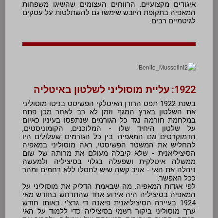
איגודים מקצועיים. הרווחים העצומים שהשיגו משפחות
המאפיה בתקופת היובש שימשו גם להשתלטות על עסקים
לגיטמיים רבים.
1922: עליית מוסוליני לשלטון באיטליה
בשנת 1922 תפס הרודן האיטלקי הפשיסט בניטו מוסוליני
את השלטון בארץ המגף וזמן לא רב לאחר מכן פתח
במלחמת חורמה נגד כל הגורמים שנתפסו בעיניו כאיום
על שלטון היחיד שלו - המלוכנים, הקומוניסטים,
הדמוקרטים וגם המאפיה. בין כל הגורמים שעלולים היו
להחליש את המשטר הפשיסטי, ראה מוסוליני במאפיה
הסיציליאנית -
שלא קיבלה מעולם את מרותה של שום 
ממשלה איטלקית ושפעלה בגלוי בסיציליה ולמעשה 
ניהלה את האי - 
אויב קשה שיש לחסלו ללא רחמים ומהר
ככל האפשר.
לפי אגדות המאפיה, מה שבאמת הדליק את מוסוליני על 
המאפיה בסיציליה היה אירוע אחד שהתרחש בחודש מאי 
1924 בעיירה הסיציליאנית פיאנה די גרצ'י. באותו חודש 
ערך מוסוליני ביקור רשמי בסיציליה כדי ללמוד על האי 