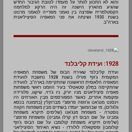
והוא לא התכוון לוותר על מעמדו לטובת הגיבור החדש
שהגיע מהארץ הישנה. זה היה הרקע למלחמה
הקסטלמרית שפרצה בין נאמני מסרייה לנאמני מרנזנו
בשנת 1930 ושינתה את פני המאפיה הסיציליאנית
בארה"ב.
1928: ועידת קליבלנד
ועידת קליבלנד שאירח הבוס של משפחת המאפיה
המקומית ג'וזף פורלו בשנת 1928 נחשבת לוועידת
המאפיה הלאומית הראשונה שהתקיימה בארה"ב. לוועידה
שהתקיימה במלון סטאטלר בעיר הוזמנו ראשי משפחות
מאפיה סיציליאנים מניו יורק, ניו ג'רזי, שיקגו, פלורידה
ומקומות אחרים, כאשר המפורסמים מבין האורחים היו
וינסנט מנג'אנו וג'וזפה פרופצ'י מברוקלין (בתמונה בכסא
גלגלים), מי שבהמשך יעמדו בשתיים מבין משפחות הקוזה
נוסטרה - משפחת מנג'אנו (שלימים תיקרא משפחת
גמבינו על שם הבוס דון קרלו גמבינו) ומשפחת פרופצ'י
(שלימים תיקרא משפחת קולומבו על שם הבוס ג'וזף
קולומבו) ופסקואלה לולורדו - נשיא האיחוד הסיציליאני