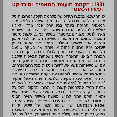
1931: הקמת מועצת המאפיה וסינדיקט
הפשע הלאומי
לאחר שיצא כמנצח הגדול של מלחמת הקסטלמרים, חיסל
את בוס כל הבוסים סלווטורה מרנזנו והשתלט על משפחת
המאפיה החזקה ביותר בניו יורק, פנה צ'רלי (לאקי)
לוצ'יאנו להשלמת התכנית שהגה ביחד עם חברו/שותפו
מאיר לנסקי (שניהם בתמונה) במשך כמעט עשור: מיסוד
מסגרת שתאגד את ארגוני הפשיעה השונים לכדי ארגון
פשיעה אחד שישתף פעולה, שיחלק את העוגה באופן
שכולם יהיו מרוצים פחות או ויותר, אך בעיקר שימנע
מלחמות בין הארגונים ויחסוך לכולם הרבה כסף. בחסות
חבורת לוצ'יאנו התאחדו חמש משפחות המאפיה שקבע
בוס כל הבוסים המנוח סלווטורה מרנזנו בניו יורק, ביחד
עם 21 משפחות פשע איטלקיות נוספות מכל רחבי ארה"ב,
תחת גג אחד - מועצת המאפיה. אחת הפעולות
המשמעותיות שעשה לוצ'יאנו עם הקמת המועצה (וגם את
זאת מייחסים לעצה שקיבל מלנסקי) היתה ביטול תפקיד
"בוס כל הבוסים" (capo di tutti capi) שהשאיפה לשאת בו
גרמה תמיד למלחמות קשות ומיותרות. במקום "בוס כל
הבוסים" קבע לוצ'יאנו כי בראש המועצה יעמוד יושב-ראש
(תואר הולם יותר לראש מועצה מאשר תואר הבוס
המסורתי שהתאים יותר למערכת המאפיה הישנה של ה-
Mustach Petes ושל שלטון הכוח של שליט יחיד)
וההחלטות בה לא יקבעו בידי אדם אחד אלא בידי המועצה
כולה, באופן מוסכם (שלא לומר דמוקרטי). אבל עם כל