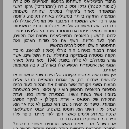
מהצד הסיציליאני השתתפו במפגש האחיינים סלווטורה
("ציפור קטנה") גרקו וסלווטורה ("המהנדס") גרקו ראשי
המשפחה מאזור צ'יאקולי בפלרמו שהיתה משפחת
המאפיה החזקה ביותר בסיציליה באותה תקופה, ג'יוזפה
גנקו רוסו ראש המשפחה המכובד של מוזומלי, אנג'לו לה
ברברה ראש המשפחה של פלרמו-צ'נטרו ובכירי משפחות
נוספות מהאי ביניהם גם תומסו בושטה מי שלימים יהפוך
לבוס הראשון במאפיה הסיציליאנית שחצה את הקווים,
הפך לעד מדינה, חשף את כל סודות הארגון ואת
ההיסטוריה שלו והפליל רבים מראשיו.
אורח הכבוד באירוע היה צ'רלי (לאקי) לוצ'יאנו, מייסד
הקוזה נוסטרה באמריקה בתחילת שנות השלושים, אשר
גורש מארה"ב לאיטליה בשנת 1946 ומאז ניהל מארץ
המגף את אימפריית הפשע שלו בארה"ב, קובה ומקומות
אחרים.
אין שום ראיה ממשית לקיומה של ועידת שתי המאפיות או
לנושאים שנדונו בה, אך אגדות המאפיה בנוגע אליה
נובעות משני מקורות אשר מהווים את המקור לעוד רבים
מסיפורי המאפיה. הראשון הוא ג'וזף ולאצי, חייל במשפחת
ג'נוביז אשר בשנת 1963, במסגרת עדותו בפני ועדת
החקירה של הסנאט - ועדת מקלילן - לחקר הפשע
המאורגן, סיפר על האירוע שבו הוא כמובן לא נכח אך הוא
שמע עליו. השני הוא תומסו בושטה, הבוס הסיציליאני
שנכח באירוע ולימים כאשר הפך לעד מדינה סיפר עליו
ופירט מי השתתף בו ומה נדון בו.
אז בשביל מה באמת נפגשו הבוסים משתי היבשות?
הסיבה המרכזית לפגישה היתה תיאום ומיסוד הקשר בין