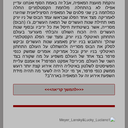
והקמת מועצת המאפיה, אבל זה באמת הסוף ואנחנו עדיין
אפילו לא בהתחלה. מלחמת הקסטלמרים החלה
כמלחמה בין שני פלגים של המאפיה הסיציליאנית שהיגרו
לאמריקה. מצד אחד הפלג שבראשו עמד הבוס של ניו יורק
מאז תחילת שנות העשרים של המאה העשרים, ג'ו (הבוס)
מסרייה, אשר בשיטתיות חיסל את כל יריביו ובסוף שנות
העשרים היה הכוח השולט והבלתי מעורער בעולם
התחתון האיטקלי בניו יורק, ומצד שני הפלג הקסטלמרי
שהלך והתגבש בניו יורק מאמצע שנות העשרים וביקש
לסלק את הבוס מסרייה ולהשתלט על העולם התחתון
האיטלקי בניו יורק ובכל אמריקה. אומרים שמשק כנפי
פרפר בצד אחד של העולם משפיע על מה שקורה בצד
השני של העולם. מכירים? אפקט הפרפר? אז אמנם עליית
הפשיסטים לשלטון באיטליה היתה אירוע קצת יותר רועש
ממשק כנפי פרפר, אך מי יכול היה לשער מה תהיה מידת
השפעת אירוע זה על המאפיה בארה"ב?
<<<להמשך קריאה>>>