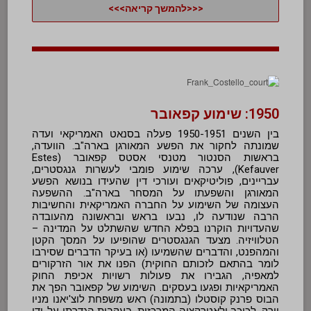
<<<להמשך קריאה>>>
1950: שימוע קפאובר
בין השנים 1950-1951 פעלה בסנאט האמריקאי ועדה
שמונתה לחקור את הפשע המאורגן בארה"ב. הוועדה,
בראשות הסנטור מטנסי אסטס קפאובר (Estes
Kefauver), ערכה שימוע פומבי לעשרות גנגסטרים,
עבריינים, פוליטיקאים ועורכי דין שהעידו בנושא הפשע
המאורגן והשפעתו על המסחר בארה"ב. ההשפעה
העצומה של השימוע על החברה האמריקאית והחשיבות
הרבה שנודעה לו, נבעו בראש ובראשונה מהעובדה
שהעדויות הוקרנו בפלא החדש שהשתלט על המדינה –
הטלוויזיה. מצעד הגנגסטרים שהופיעו על המסך הקטן
והמהפנט, והדברים שהשמיעו (או בעיקר הדברים שסירבו
לומר בהתאם לזכותם החוקית) הפנו את אור הזרקורים
למאפיה, הגבירו את פעולות רשויות אכיפת החוק
האמריקאיות ופגעו בעסקים. השימוע של קפאובר הפך את
הבוס פרנק קוסטלו (בתמונה) ראש משפחת לוצ'יאנו מניו
יורק, לכוכב ולאטרקציה המרכזית, בעקבות הגדרתו על-ידי