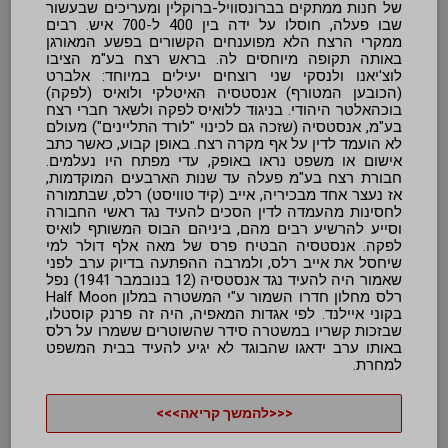
של חנות ממתקים בברונסוויל-ברוקלין ומעריכים שבעשור
שבו פעלה, חוסלו על ידה בין 400 ל-700 איש. רבים
ממקרי הרצח הלא מפוענחים הקשורים בפשע המאורגן
באותה תקופה מיוחסים לה. בראש רצח בע"מ הציבו
לוצ'יאנו ולנסקי שני רוצחים יעילים במיוחד: אלברט
(הכובען המטורף) אנסטסיה האיטלקי ולואיס (לפקה)
בוכהאלטר היהודי. בניגוד ללואיס לפקה ולשאר חברי רצח
בע"מ, אנסטסיה (שזכה גם לכינוי "לורד התליינים") מעולם
לא הועמד לדין על אף מקרה רצח. באופן קבוע, כאשר כתב
אישום או משפט נראו באופק, עדי מפתח היו נעלמים.
חבורת רצח בע"מ פעלה עד שנות הארבעים המוקדמות,
אז נעצר אחד מבכיריה, אייב (קיד טוויסט) רלס, שבתמורה
לחסינות מהעמדה לדין הסכים להעיד נגד ראשי החבורה
וסייע להרשיע רבים מהם, ביניהם הבוס המשותף לואיס
לפקה. אנסטסיה הבטיח פרס של מאה אלף דולר למי
שיחסל את אייב רלס, ולמרבה ההפתעה בדיוק ערב לפני
שאמור היה להעיד נגד אנסטסיה (12 בנובמבר 1941) נפל
רלס מחלון חדרו השמור ע"י המשטרה במלון Half Moon
בקוני איילנד. לפי אגדות המאפיה, היה זה פרנק קוסטלו,
שבזכות קשריו במשטרה סידר שהשוטרים ששמרו על רלס
באותו ערב ידאגו שהבוגד לא יגיע להעיד בבית המשפט
למחרת.
<<<להמשך קריאה>>>