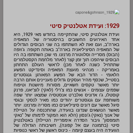
1929: ועידת אטלנטיק סיטי
ועידת אטלנטיק סיטי, שהתקיימה בחודש מאי 1929, היא
אחד האירועים החשובים בהיסטוריה של המאפיה
בארה"ב, ועם זאת לא השתתפו בה שני הבוסים הגדולים
של המאפיה הסיציליאנית בארה"ב באותה תקופה: ג'וזפה
(הבוס) מסרייה וסלווטורה מרנזנו. מי שכן השתתפו בה היו
הבוסים שיהפכו תוך זמן קצר (לאחר מלחמת הקסטלמרים
שתתחיל כשנה לאחר מכן) לראשי העולם התחתון
באמריקה - מנהיגי מועצת המאפיה וסינדיקט הפשע
הלאומי - הדור הבא של הפשע המאורגן: גנגסטרים
בסטייל, שכסף מהיר ועסקים גדולים מעניינים אותם הרבה
יותר מאשר טקסים חשאיים, מסורות מיושנות וטיפוח
שפמים עצומים - אנשים כמו צ'רלי (לאקי) לוצ'יאנו, פרנק
קוסטלו, ג'ו אדוניס ואלברט אנסטסיה שמצאו יותר שפה
משותפת עם גנגסטרים יהודים כמו מאיר לנסקי ובגסי
סיגל מאשר עם דונים סיציליאנים כמו מסריה ומרנזנו. יותר
מאשר הנושאים שנדונו בוועידה, שהתכנסה על הטיילת
של אנוך (נאקי) ג'ונסון (הלא הוא המקור לדמותו של "נאקי
תומפסון" גיבור הסדרה אימפריית הטיילת) באטלנטיק
סיטי (בתמונה עם אל קפונה), חשיבותה הגדולה של
הוועידה היה בעצם קיומה - כינוס ראשון של ראשי כנופיות