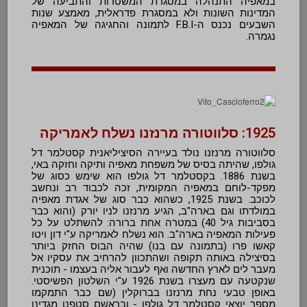
במאפיה התנהלה במסגרת המשטרות והתביעה של
המדינות השונות ולא במסגרת פדראלית, מאמצע שנות
השבעים נכנס ה-F.B.I לתמונה והחגיגה של המאפיה
נגמרה.
1925: סלווטורה מרנזנו נשלח לאמריקה
סלווטורה מרנזנו נולד בעיירה הסיציליאנית קסטלמר דל
גולפו, שהיתה בסיס של משפחת מאפיה ותיקה וחזקה באי,
בשנת 1886. בקסטלמר דל גולפו הוא שימש כסוג של
מפקד-לוחם במאפיה המקומית, זכה לכבוד רב ונחשב
לכוכב. בשנת 1925, כשהוא כבר סוג של אגדת מאפיה
במולדתו וגם בארה"ב, הגיע מרנזנו לניו יורק (והוא כבר
בסביבות גיל 40) במטרה אחת ברורה: להשתלט על כל
פעילות המאפיה בארה"ב. הוא נשלח לאמריקה ע"י דון ויטו
קאשו פרו (בתמונה עם בנו) שהיה הבוס החזק ביותר
בסיצילה באותה תקופה ושהתכוון להרחיב את עסקיו אל
מעבר לים לארץ החדשה ואף לעבור אליה בעצמו - תוכנית
שנקטעה עם מעצרו בשנת 1926 ע"י השלטון הפשיסטי.
באופן טבעי נחת מרנזנו בברוקלין (שם כבר התמקמו
מספר יוצאי קסטלמר דל גולפו - ובראשם סטפנו מגדינו