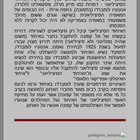
הסיציליאני - דמויות כמו מייק מרלו, פסקואלינו לולורדו,
אנטוניו לומברדו (בתמונה), ג'וזפה איילו - היו הבוסים של
המאפיה הסיציליאנית בשיקגו וגורם ששום מהלך
משמעותי במאפיה באמריקה לא היה יכול לקרות ללא
הסכמתו.
האיחוד הסיציליאני קיבל רק סיצליאנים לשורותיו. דחיית
בקשתו של אל קפונה להתקבל כחבר באיחוד (משום
שהיה נפוליטני ולא סיציליאני) היתה תירוץ מצוין עבורו
לפעול בשנת 1925 לבחירת נאמנו, אנטוניו לומברדו,
לתפקיד נשיא האיחוד ולמעשה להשתלט עליו. אחת
הפעולות הראשונות שביצע לומברדו עם בחירתו לנשיא
היתה שינוי התקנון שלו, כך שיתאפשר גם לאיטלקים
ממוצא שאינו סיציליאני להתקבל אליו ובנוסף הוא שינה
את שמו מ"האיחוד הסיציליאני" ל"איחוד
האיטלקי-אמריקאי הלאומי".
השינויים הדרמטיים שערך לומברדו באיחוד גרמו לכעס
ותסיסה בקרב רבים מאוד מחברי הארגון (למעשה בקרב
כל מי שלא היו מנאמני אל קפונה) אשר זעמו על מחיקת
האופי הסיציליאני של האיחוד ועל המהלכים שנועדו
לאפשר את השתלטותם של קפונה ואנשיו על הארגון.