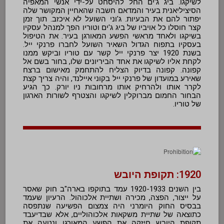
לשיקגו. ביג ג'ים החל להיסחט על-ידי אנשי המאפיה
הסיציליאנית בעיר והמדאם חשבה שהאחיין המקושר שלה
יפתור להם את הבעיות. ג'וני השועל לא איכזב. תוך זמן
קצר חוסלו כל אויביו של ביג ג'ים וטוריו הפך למנהל עסקיו
בשיקגו ולאחד מראשי הפשע המאורגן בעיר. את הטיפול
בעסקיו בתפוח הגדול השאיר השועל לחברו פרנקי ייל.
בשנת 1920 יצר פרנקי ייל קשר עם טוריו וביקש ממנו
לקחת אליו לשיקגו את אחד הביריונים שלו, בחור בשם אל
קפונה. קפונה בדיוק הצליח להתחמק מאישום ברצח
שאירע במועדון של פרנקי ייל בקוני איילנד, והיה צריך קצת
לקרר אותו ולהרחיק אותו מרחובות ניו יורק. כך הגיע
הבחור החמום מברוקלין לשיקגו והצטרף לשורות הארגון
של טוריו.
1920: תקופת היובש
בין השנים 1920-1933 עמד בתוקפו בארה"ב חוק שאסר
על ייצור, הפצה, מכירה ושתיית אלכוהול. הרעיון שעמד
בבסיס החוק היומרני היה צמצום הפשיעה שנתפסה
כתוצאה של שתיית משקאות אלכוהוליים, אלא שבדיעבד
תקופת היובש חיזקה את הפשע המאורגן ונטעה את