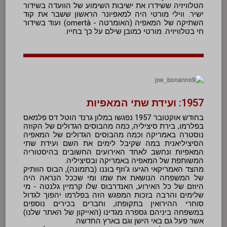
הטלוויזיה ששידרו את ישיבות השימוע של הוועדה בשידור
ישיר. ווילי מורטי היה למאפיונר הראשון ששבר את קוד
השתיקה של המאפיה (האומרטה - omertà) ועוד בשידור
חי בטלוויזיה. מורטי כמובן שילם על כך בחייו.
1957: ועידת שתי המאפיות
בחודש אוקטובר 1957 נפגשו במלון גרנד הוטל דס פלמאס
בפלרמו, בירת סיציליה, כמה מהבוסים הגדולים של הקוזה
נוסטרה באמריקה וכמה מהבוסים הגדולים של המאפיה
הסיציליאנית במה שקיבל לימים את השם ועידת שתי
המאפיות ונחשב לאחד האירועים החשובים בהיסטוריה
המשותפת של המאפיה באמריקה ובסיציליה.
מהצד האמריקאי הגיעו ג'וזף בוננו (בתמונה), הבוס הוותיק
של המשפחה הנושאת את שמו ומי שככל הנראה היה
היוזם של כל האירוע, האנדרבוס שלו קרמיין גלנטה - מי
שלימים והרבה בזכות המפגש הזה בפלרמו יהפוך לגדול
סוחרי ההירואין בתקופתו, וחברים בכירים נוספים
במשפחה ביניהם גספרה מגדינו (האייקון של האתר שלנו)
אשר פעל גם באי הישן וגם בארץ החדשה.