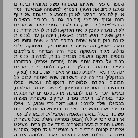
וגספר מילאזו שהקימו משפחת פשע מקומית ובינתיים
נאלצו לעזוב את העיר) והצטרף למשפחה שבראשה עמד
אז קולה צ'ירו החלש. לא מן הנמנע כי הגעתם של ג'וזף
בוננו וג'וזף פרופצ'י (שניהם גם כן בכירים במאפיה
הסיציליאנית) לניו יורק, זמן לא רב לפני הגעתו של מרנזנו
לעיר, נועדה להכין לו את הקרקע ולפנות לו את הדרך. ניו
יורק, שאליה הגיע מרנזנו ב-1925, היתה גן עדן לכנופיות
לנוכח חוק היובש שהיה בתוקף כבר 5 שנים וסופו לא
נראה באופק, מה שסיפק לכנופיות מקור תעסוקה בלתי
נדלה. מקור תעסוקה נוסף היה הברחת סיציליאנים
נוספים, חלקם פושעים מוכרים בבית, לארה"ב. כנופיות
רבות על בסיס אתני שונה (יהודים, אירים) הסתובבו
בעיקר במנהטן, ברוקלין ובברונקס ונלחמו ביניהן. מרנזנו
זכה מהר מאוד לתמיכת מנהיגי מאפיה שונים בעיר (בעיקר
בברוקלין) ומחוצה לה, משפחות שהיו נאמנות לבוס כל
הבוסים הקודם סלווטורה ד'אקווילה ועכשיו סבלו
מהתערבות מסרייה בענייניהן (למשל וינסנט מנג'אנו),
ובעיקר זכה מרנזנו לתמיכה מהקסטלמרים שהתמקמו
כבר בארה"ב, דוגמת מגדינו שהקים משפחת מאפיה
בבפאלו ושלח למרנזנו 5000 דולר מדי שבוע, וג'ו איילו
משיקגו. אבל המשימה שעמדה בפניו של מרנזנו לא היתה
פשוטה בכלל. בראש המאפיה הסיציליאנית בארה"ב עמד
אז הבוס הכל יכול ג'ו (הבוס) מסרייה ששלט בכל משפחות
הפשע החזקות בעיר ובארה"ב ביחד עם בן בריתו משיקגו
אלפונס קפונה. מסרייה היה מאפיונר אולד סקול (מוסטש
פיט) יליד פלרמו שזכה במעמדו לאחר מלחמה ארוכה