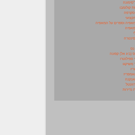
'סימונה
 קולומבו
 סקרפה
מקצועי
מאפיה וספרים על המאפיה
מאפיה
י
סינטרה
נס
 (ביג אל) קפונה
 ספילוטרו
משיקגו
ריו
אמפריז
אנקנה
וזנטל
 נדירות