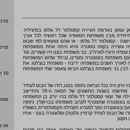
פרנק
ק עמוק באדמת העיירה קסטלמר דל גולפו בסיציליה.
חידה מבין משפחות המאפיה שכל ראשיה לכל אורך
ישנה - קסטלמר דל גולפו - או שהם צאצאים למי שבאו
סרטי
יה עשירה בקוזה נוסטרה והיא היתה אחת ממשפחות
פיה היגרו לארה"ב. בני משפחת בוננו היו קשורים, עוד
ם משפחות בונוונטרה ומגדינו, וביחד שלוש המשפחות
 לאורך השנים במשפחה יריבה - משפחת בוצ'לטו. את
נו לבין בני משפחת בוצ'לטו הביאו צאצאי שתי המשפחות
10 הבוסים שחוסלו
יורק היה ככל הנראה ג'וזפה בוננו, דודו של הבוס לעתיד
ג'וזף בוננו. ג'וזפה בוננו הגיע לארה"ב מתישהו בשנות התשעים של המאה ה-19 והתיישב
ילה של יוצאי קסטלמר דל גולפו בניו יורק. בן המשפחה
ספרי
ו בונוונטרה שהצטרף לקרוב משפחתו בברוקלין. ג'וזפה
לי נרצח? לא ידוע) ובונוונטרה הפך למנהיג הקהילה הקסטלמרית, כשאליו
ו של הבוס לעתיד קרמיין גלנטה) וסלווטורה בוננו - אחיו
ו הקטן.
אז מ
ה וחבריו מתחילים להפעיל כנופיה של רוצחים, אותה הם מכנים