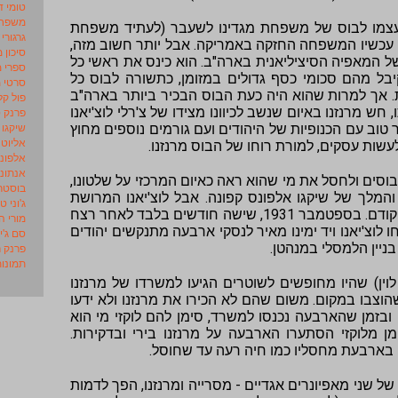
טומי ד
משפחת
 עצמו לבוס של משפחת מגדינו לשעבר (לעתיד משפחת
גרגורי
עכשיו המשפחה החזקה באמריקה. אבל יותר חשוב מזה,
סיכון 
של המאפיה הסיציליאנית בארה"ב. הוא כינס את ראשי כל
ספרי 
בל מהם סכומי כסף גדולים במזומן, כתשורה לבוס כל
סרטי 
אך למרות שהוא היה כעת הבוס הבכיר ביותר בארה"ב
פול קל
חש מרנזנו באיום שנשב לכיוונו מצידו של צ'רלי לוצ'יאנו
פרנק 
שיקגו
שר טוב עם הכנופיות של היהודים ועם גורמים נוספים מחוץ
אליוט 
שות עסקים, למורת רוחו של הבוס מרנזנו.
אלפונס
אנתוני
וסים ולחסל את מי שהוא ראה כאיום המרכזי על שלטונו,
בוסטר 
ו והמלך של שיקגו אלפונס קפונה. אבל לוצ'יאנו המרושת
ג'וני טו
שמע על כוונתו של מרנזנו והחליט לפעול קודם. בספטמבר 1931, שישה חודשים בלבד לאחר רצח
מורי ה
וצ'יאנו ויד ימינו מאיר לנסקי ארבעה מתנקשים יהודים
סם ג'י
ניין הלמסלי במנהטן.
פרנק ר
תמונות
לוין) שהיו מחופשים לשוטרים הגיעו למשרדו של מרנזנו
צבו במקום. משום שהם לא הכירו את מרנזנו ולא ידעו
 ובזמן שהארבעה נכנסו למשרד, סימן להם לוקזי מי הוא
מלוקזי הסתערו הארבעה על מרנזנו בירי ובדקירות.
 בארבעת מחסליו כמו חיה רעה עד שחוסל.
של שני מאפיונרים אגדיים - מסרייה ומרנזנו, הפך לדמות