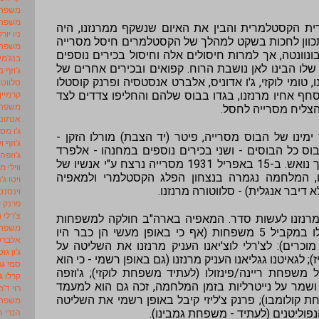
משפחת 
משפחת
ית הקסטלמרית והבין את האיום שנשקף ממרנזנו, היה
ניו יורק
תכוון לחכות בשקט למהלך של הקסטלמרים חיסל מסרייה
משפחת
 ויטו בונוונטה, אך למרות חיסולים אלה וחיסול בכירים נוספים
בנג'מין
לו הבינו לאן נושבת הרוח. קפואים ובכירים אחרים של
ג'וזף ב
נו, טומי לוקזי, ג'ו אדוניס, אלברט אנסטסיה ופרנק קוסטלו
סלווטו
קרמיין
סחף אחיו מרנזנו, בגדו בבוס שלהם והחליפו צדדים לצד
משפחת 
הצליח מסרייה לחסל.
אנתוני
ג'ו מס
מינו של הבוס מסרייה, פיטר (יד הצבת) מורלו הזקן -
ג'וזף ו
ס כל הבוסים - ושני בכירים נוספים במחנהו - אלפרד
ג'וזפה
מינאו וסטיב פרג'ינו, מצבו של הבוס הפך נואש. ב-15 באפריל 1931 מסרייה נרצח ע"י אנשיו של
ווילי מ
לו, המלחמה נגמרה בנצחון הפלג הקסטלמרי ולמאפיה
ויטו ג'נ
דיבר אנגלית) - סלווטורה מרנזנו.
וינסנט
פרנק ק
צ'רלי (
מרנזנו לעשות סדר. המאפיה בארה"ב חולקה למשפחות
משפחת
מסודרות, כשבעיר ניו יורק נקבע שיפעלו במקביל 5 משפחות (אף כי באופן מעשי הן כבר היו
אלברט
וכרים): לצ'רלי לוצ'יאנו העניק מרנזנו את השליטה על
ג'ון גוט
 לגאיטנו גגליאנו העניק מרנזנו (גם באופן רשמי - כי הוא
סמי גר
שפחת ריינה/פינזולו (לעתיד משפחת לוקזי); ג'וזפה
קרלו ג
שמר על נייטרליות בזמן המלחמה, זכה גם הוא למעמד
רוי ד'מ
קולומבו); פרנק צ'ליזי קיבל באופן רשמי את השליטה
משפחת
הנרי ה
וליטנים (לעתיד - משפחת גמבינו).