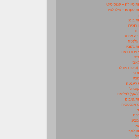
סיוולה – קנזס סיטי
 סקרפו – פילדלפיה
 בוננו
 רוג'ירו
וננו
רה מרנזנו
 גלנטה
ג'נוביז
 פרובנצאנו
ריה
לאצ'י
 (פיטר) מורלו
ורטי
וביז
 ג'יגנטה
וסטלו
לאקי) לוצ'יאנו
 גמבינו
 אנסטסיה
י
בנו
מבינו
או
 לוקזי
יל