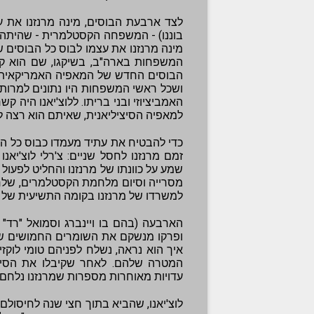
לצד ארבעת הבוסים, מינה מרנזנו את
בוננו) - המשפחה הקסטלמרית - שהיתה 
מינה מרנזנו את עצמו לבוס כל הבוסים 
המשפחות בארה"ב, בשיקגו, שם הוא קי
הבוסים החדש של המאפיה האמריקאית. 
ושכל ראשי המשפחות היו נתונים למרותו, 
האמביציוזי ובני בריתו. ללוצ'יאנו היה ק
למאפיה הסיציליאנית, שאיתם הוא רצה לע
כדי להבטיח את עתיד מעמדו כבוס כל הב
זמם מרנזנו לחסל שניים: צ'רלי לוצ'יאנ
מסרייה וסיום מלחמת הקסטלמרים, שלחו ל
למשרדו של מרנזנו בקומה התשיעית של ב
הארבעה (בהם בו ויינברג וסמואל "רד" 
ופרקו מנשקם את השומרים החמושים שהו
איך הוא נראה, נשלח לפניהם טומי לוקזי
המטרה שלהם. לאחר שקיבלו את הסימן 
עדויות מאוחרות מספרות שמרנזנו נלחם
לוצ'יאנו, שהביא בתוך חצי שנה לחיסולם 