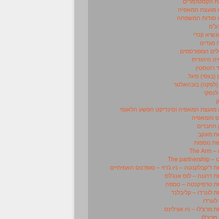
 הקסטלמרים
מועצת המאפיה
סודות המשפחה
ע"מ
נשיא קנדי
מגדינו
לים המפורסמים
ה היהודית
 רוטסטין
 (בגסי) סיגל
(לפקה) בוכהאלטר
לנסקי
מועצת המאפיה וסינדיקט הפשע הלאומי
 והמאפיה
 החברים
ת מעקב
ת נוספות
The A
The partn
ד'קבלקנטה – ניו ג'רזי – סופרנוס האמיתיים
דרגנה – לוס אנג'לס
 טרפיקנטה – טמפה
לונרדו – קליבלנד
לונרדו
מרצ'לו – ניו אורלינס
מרצ'לו