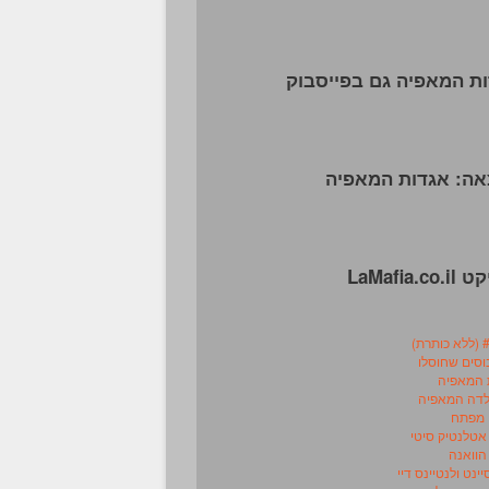
ת המאפיה גם בפייסבוק
ה: אגדות המאפיה
LaMafia.co
ת)
 המאפיה
ולדה המאפיה
 מפתח
אטלנטיק סיטי
הוואנה
ינט ולנטיינס דיי