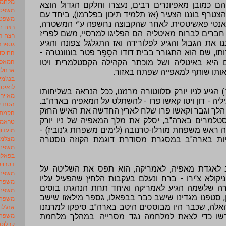
מלחמת
יהם כמובן מאפיונרים רבים, נעצרו וחלקם הגדול הוצא
משפט 
צטרף בוננו הצעיר (אז תלמיד תיכון בפלרמו), ביחד עם
משפט 
ים אנטי פאשיטסית. לאחר שהקבוצה נחשפה ע"י המשטרה,
רצח ב
 חברים לברוח מאיטליה. הם הפליגו למרסיי, משם לפריז
רצח ה
 את הגבול והגיע לפלורידה ואז התגלגל צפונה והגיע
גספרה 
ו לשכונת ילדותו, שם הוא התגורר בבית דודו הסָפָר פטר בונוונטרה -
החיסו
המאפי
היא באיטליה ושל מוכתר הקהילה הקסטלמרית ויטו
ארנולד
אותו שותף למאפייה שפתח באזור.
בנג'מין
לואיס 
בשנת 1925 (לפי גרסאות אחרות 1927) הגיע לניו יורק סלווטורה מרנזנו, ככל הנראה בשליחותו
מאייר 
יה - דון ויטו קאשו פרו - להשתלט על המאפיה בארה"ב.
הסנדק
 הלך וגבר וקאשו פרו שלח לארץ החדשה את האיש החזק
הקמת 
טלמרים בארה"ב, יסלק את מלך המאפיה של ניו יורק
טראמפ
יה ראש משפחת מורלו-טרנובה (לימים משפחת ג'נוביז) -
מועדון
מצלמו
יות בארה"ב במסגרת מסודרת דוגמת הקוזה נוסטרה
משפחו
בפאלו – rm
דטרויט – ership
 לאגדת מאפיה, לאמריקה, הוא תפס את השליטה על
משפחת 
קולא צ'ירו - ברח ונעלם בעקבות הלחץ שהפעיל עליו
משפחת 
טרה שלשמה הגיע לאמריקה ואיחד תחת הנהגתו בוסים
משפחת
ן, סטפנו מגדינו שישב כבר בבפאלו, גספר מילאזו שישב
משפחת 
 האלה, שכבר היו מבוססים היטב בארה"ב סיפקו למרנזנו
אנג'לו 
משפחת 
רשו כדי לצאת למלחמה נגד מסרייה. במהלך מלחמת
קרלוס 