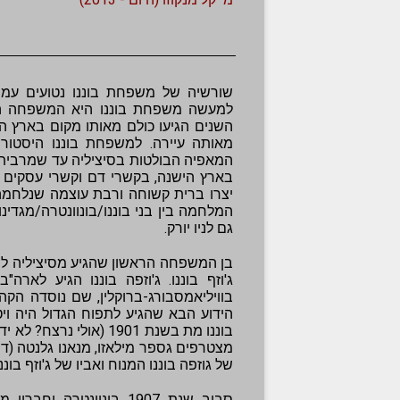
שורשיה של משפחת בוננו נטועים עמו
למעשה משפחת בוננו היא המשפחה הי
השנים הגיעו כולם מאותו מקום בארץ ה
מאותה עיירה. למשפחת בוננו היסטור
המאפיה הבולטות בסיציליה עד שמרבית ענ
בארץ הישנה, בקשרי דם וקשרי עסקים ע
יצרו ברית קשוחה ורבת עוצמה שנלחמה
המלחמה בין בני בוננו/בונוונטרה/מגדי
גם לניו יורק.
בן המשפחה הראשון שהגיע מסיציליה לניו 
בוויליאמסבורג-ברוקלין, שם נוסדה הקה
הידוע הבא שהגיע לתפוח הגדול היה ויט
בוננו מת בשנת 1901 (או
מצטרפים גספר מילאזו, מנאנו גלנטה (דוד
של גוזפה בוננו המנוח ואביו של ג'וזף בוננ
סביב שנת 1907 בונוונטר