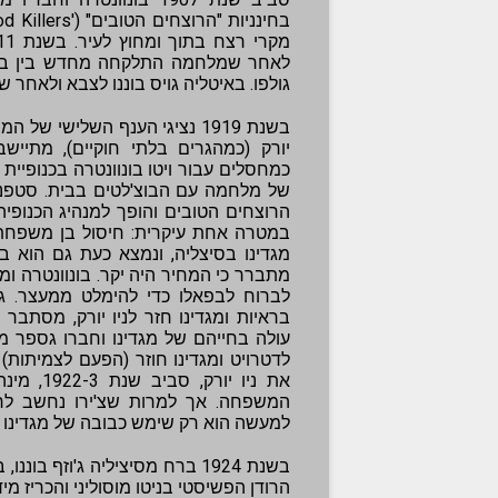
לאחר שמלחמה התלקחה מחדש בין בני
גולפו. באיטליה גויס בוננו לצבא ולאחר ש
בשנת 1919 נציגי הענף השלישי ש
יורק (כמהגרים בלתי חוקיים), מתיי
כמחסלים עבור ויטו בונוונטרה בכנופיית 
במטרה אחת עיקרית: חיסול בן משפחת ב
מגדינו בסיצליה, ונמצא כעת גם הוא ב
מתברר כי המחיר היה יקר. בונוונטרה ומס
לברוח לבפאלו כדי להימלט ממעצר. ג
בראיות ומגדינו חזר לניו יורק, מסתבר
עולה בחייהם של מגדינו וחברו גספר מיל
לדטרויט ומגדינו חוזר (הפעם לצמיתות)
את ניו י
המשפחה. אך למרות שצ'ירו נחשב לר
למעשה הוא רק שימש כבובה של מגדינו
הרודן הפשיסטי בניטו מוסוליני והכריז 