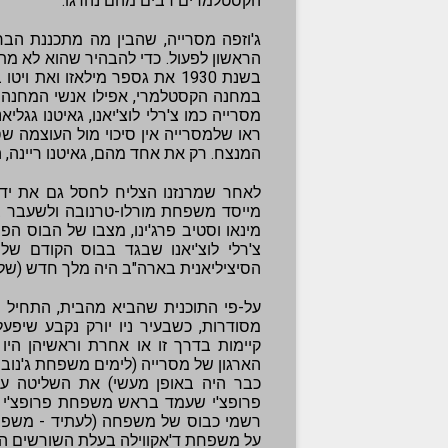
הקסטלמרים רבים מהם נהרגו.
ג'וזפה מסרייה, שהבין מה מתכננת הבר
הראשון לפעול. כדי להבהיר שהוא לא מ
בשנת 1930 את גספר מילאזו ואת
במחנה הקסטלמרי, אפילו אנשי המחנה ש
מסרייה כמו צ'רלי לוצ'יאנו, גאיטנו גגליא
ראו שלמסרייה אין סיכוי מול העוצמה ש
המנצח. רק את אחד מהם, גאיטנו ריינה, 
לאחר שמרנזנו הצליח לחסל גם את יד י
מייסד משפחת מורלו-טרנובה ולשעבר בו
צ'רלי לוצ'יאנו שבגד בבוס הקודם ש
הסיציליאנית בארה"ב היה מלך חדש (שלא 
על-פי התוכנית שהביא מהבית, התחיל 
קיימות בדרך זו או אחרת וראשיהן היו מ
הארגון של מסרייה (לימים משפחת ג'נוביז);
כבר היה באופן מעשי) את השליטה על מ
פרופצ'י שעמד בראש משפחת פרופצ'י ו
רשמי כבוס של משפחה (לעתיד - משפחת 
על משפחת ד'אקווילה בעלת השורשים הנפ