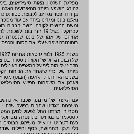
מפלגת השלטון. מאות סיציליאנים, בינ
להורג. מושפע ביותר מהאירועים האלה ה
בן דודו, פטר מגדינו, לקבוצת סטודנט
נאלצו בוננו ומגדינו ביחד עם עוד מספר
ומשם המשיכו לקובה. משם הבריח בוננו
לברוקלין. בגיל 19 חזר בוננ
אחיהם של אמו של בוננו שנפטרה גם 
בונוונטרה שפרש עליו את חסותו והכניס 
של הבוס הגדול של הקוזה נוסטרה בסיציל
הלחץ של מוסוליני על המאפיה באיטליה
ביותר שלו כדי שיאחד את הכוחות הקס
בשנים האחרונות - ג'וזפה (הבוס) מסרי
ויארגן את משפחות הפשע הסיציליאנ
הסיציליאנית.
עם הגעתו של מרנזנו, שכבר אז נחשב
משפחת מגדינו שהבוס בפועל שלה - ני
מסרייה. מרנזנו החל לפעול למען המ
קסטלמרים כמו ויטו בונוונטרה מברוקלי
כעת דטרויט וג'ו איילו משיקגו. הבוסים
כלי נשק, תחמושת, כסף וחיילים שנד