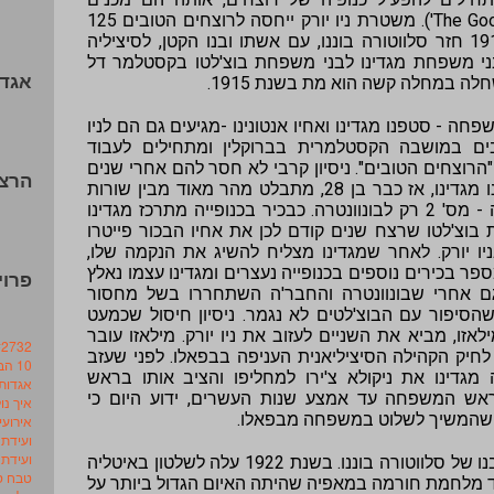
בחינניות "הרוצחים הטובים" ('The Good Killers'). משטרת ניו יורק ייחסה לרוצחים הטובים 125
מקרי רצח בתוך ומחוץ לעיר. בשנת 1911 חזר סלווטורה בוננו, עם אשתו ובנו הקטן, לסיציליה
 משפחת מגדינו לבני משפחת בוצ'לטו בקסטלמר דל
אגדו
חלה במחלה קשה הוא מת בשנת 1915.
ל המשפחה - סטפנו מגדינו ואחיו אנטונינו -מגיעים גם הם לניו
שבים במושבה הקסטלמרית בברוקלין ומתחילים לעבוד
"הרוצחים הטובים". ניסיון קרבי לא חסר להם אחרי שנים
הרצא
של מלחמה עם הבוצ'לטים בבית. סטפנו מגדינו, אז כבר בן 28, מתבלט מהר מאוד מבין שורות
הרוצחים הטובים והופך למנהיג הכנופיה - מס' 2 רק לבונוונטרה. כבכיר בכנופייה מתרכז מגדינו
וצ'לטו שרצח שנים קודם לכן את אחיו הבכור פייטרו
ניו יורק. לאחר שמגדינו מצליח להשיג את הנקמה שלו,
פר בכירים נוספים בכנופייה נעצרים ומגדינו עצמו נאלץ
פרויקט .il
ם אחרי שבונוונטרה והחבר'ה השתחררו בשל מחסור
 שהסיפור עם הבוצ'לטים לא נגמר. ניסיון חיסול שכמעט
אזו, מביא את השניים לעזוב את ניו יורק. מילאזו עובר
#2732 (ללא כותר
 לחיק הקהילה הסיציליאנית העניפה בבפאלו. לפני שעזב
10 הבוסים שחוסלו
ורק, סביב שנת 1922-3, מינה מגדינו את ניקולא צ'ירו למחליפו והציב אותו בראש
אגדות
אש המשפחה עד אמצע שנות העשרים, ידוע היום כי
איך נ
 שהמשיך לשלוט במשפחה מבפאלו.
אירועי
ועידת 
ועידת 
בשנת 1924 ברח מסיציליה ג'וזף בוננו, בנו של סלווטורה בוננו. בשנת 1922 עלה לשלטון באיטליה
טבח סי
מיד מלחמת חורמה במאפיה שהיתה האיום הגדול ביותר על