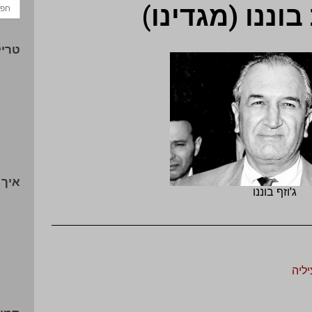
ננו (מגדינו)
טריל
איך 
ג'וזף בוננו
ליה