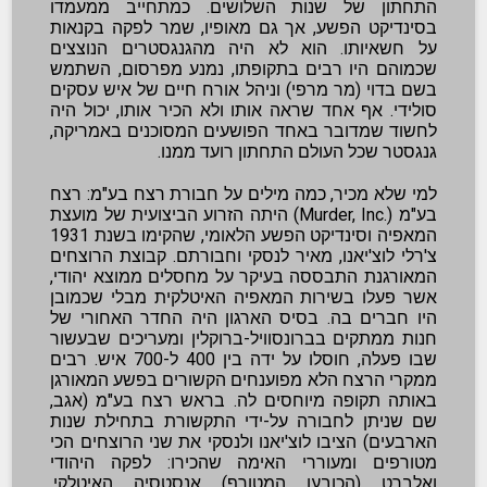
התחתון של שנות השלושים. כמתחייב ממעמדו
בסינדיקט הפשע, אך גם מאופיו, שמר לפקה בקנאות
על חשאיותו. הוא לא היה מהגנגסטרים הנוצצים
שכמוהם היו רבים בתקופתו, נמנע מפרסום, השתמש
בשם בדוי (מר מרפי) וניהל אורח חיים של איש עסקים
סולידי. אף אחד שראה אותו ולא הכיר אותו, יכול היה
לחשוד שמדובר באחד הפושעים המסוכנים באמריקה,
גנגסטר שכל העולם התחתון רועד ממנו.
למי שלא מכיר, כמה מילים על חבורת רצח בע"מ:
רצח
בע"מ (.Murder, Inc) היתה הזרוע הביצועית של מועצת
המאפיה וסינדיקט הפשע הלאומי, שהקימו בשנת 1931
צ'רלי לוצ'יאנו, מאיר לנסקי וחבורתם. קבוצת הרוצחים
המאורגנת התבססה בעיקר על מחסלים ממוצא יהודי,
אשר פעלו בשירות המאפיה האיטלקית מבלי שכמובן
היו חברים בה. בסיס הארגון היה החדר האחורי של
חנות ממתקים בברונסוויל-ברוקלין ומעריכים שבעשור
שבו פעלה, חוסלו על ידה בין 400 ל-700 איש. רבים
ממקרי הרצח הלא מפוענחים הקשורים בפשע המאורגן
באותה תקופה מיוחסים לה. בראש רצח בע"מ (אגב,
שם שניתן לחבורה על-ידי התקשורת בתחילת שנות
הארבעים) הציבו לוצ'יאנו ולנסקי את שני הרוצחים הכי
מטורפים ומעוררי האימה שהכירו: לפקה היהודי
ואלברט (הכובען המטורף) אנסטסיה האיטלקי.