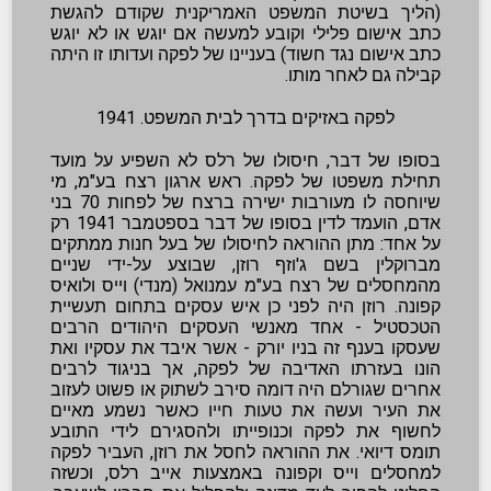
(הליך בשיטת המשפט האמריקנית שקודם להגשת
כתב אישום פלילי וקובע למעשה אם יוגש או לא יוגש
כתב אישום נגד חשוד) בעניינו של לפקה ועדותו זו היתה
קבילה גם לאחר מותו.
לפקה באזיקים בדרך לבית המשפט. 1941
בסופו של דבר, חיסולו של רלס לא השפיע על מועד
תחילת משפטו של לפקה. ראש ארגון רצח בע"מ, מי
שיוחסה לו מעורבות ישירה ברצח של לפחות 70 בני
אדם, הועמד לדין בסופו של דבר בספטמבר 1941 רק
על אחד: מתן ההוראה לחיסולו של בעל חנות ממתקים
מברוקלין בשם ג'וזף רוזן, שבוצע על-ידי שניים
מהמחסלים של רצח בע"מ עמנואל (מנדי) וייס ולואיס
קפונה. רוזן היה לפני כן איש עסקים בתחום תעשיית
הטכסטיל - אחד מאנשי העסקים היהודים הרבים
שעסקו בענף זה בניו יורק - אשר איבד את עסקיו ואת
הונו בעזרתו האדיבה של לפקה, אך בניגוד לרבים
אחרים שגורלם היה דומה סירב לשתוק או פשוט לעזוב
את העיר ועשה את טעות חייו כאשר נשמע מאיים
לחשוף את לפקה וכנופייתו ולהסגירם לידי התובע
תומס דיואי. את ההוראה לחסל את רוזן, העביר לפקה
למחסלים וייס וקפונה באמצעות אייב רלס, וכשזה