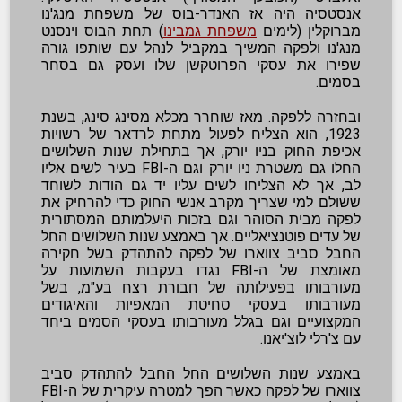
אנסטסיה היה אז האנדר-בוס של משפחת מנג'נו
מברוקלין (לימים
משפחת גמבינו
) תחת הבוס וינסנט
מנג'נו ולפקה המשיך במקביל לנהל עם שותפו גורה
שפירו את עסקי הפרוטקשן שלו ועסק גם בסחר
בסמים.
ובחזרה ללפקה. מאז שוחרר מכלא מסינג סינג, בשנת
1923, הוא הצליח לפעול מתחת לרדאר של רשויות
אכיפת החוק בניו יורק, אך בתחילת שנות השלושים
החלו גם משטרת ניו יורק וגם ה-FBI בעיר לשים אליו
לב, אך לא הצליחו לשים עליו יד גם הודות לשוחד
ששולם למי שצריך מקרב אנשי החוק כדי להרחיק את
לפקה מבית הסוהר וגם בזכות היעלמותם המסתורית
של עדים פוטנציאליים. אך באמצע שנות השלושים החל
החבל סביב צווארו של לפקה להתהדק בשל חקירה
מאומצת של ה-FBI נגדו בעקבות השמועות על
מעורבותו בפעילותה של חבורת רצח בע"מ, בשל
מעורבותו בעסקי סחיטת המאפיות והאיגודים
המקצועיים וגם בגלל מעורבותו בעסקי הסמים ביחד
עם צ'רלי לוצ'יאנו.
באמצע שנות השלושים החל החבל להתהדק סביב
צווארו של לפקה כאשר הפך למטרה עיקרית של ה-FBI