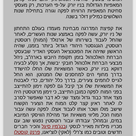
המאפיות הגדולות בניו יורק. על-פי הערכות, רק מעסקי
סחיטת המאפיות הרוויחו לפקה וגורה בתחילת שנות
השלושים כמיליון דולר בשנה.
את קפיצת המדרגה מבחינת מעמדו בעולם התחתון
של ניו יורק, עשה לפקה באמצע שנות העשרים, לאחר
שהחל לעבוד בשירותו של ארנולד (המוח) רוטסטין.
רוטסטין, הגנגסטר היהודי הגדול ביותר בזמנו, שהיה
הראשון שזיהה את הפוטנציאל העסקי האדיר שבעסקי
הברחת האלכוהול בזמן תקופת היובש בארה"ב, ניהל
מבצעי הברחת אלכוהול חובקי יבשות, אך נקלע לבעיה
דווקא בניו יורק, כאשר המשאיות שלו החלו להישדד
בדרך מחוף הים למחסנים שלו המנהטן. הוא החל
לגייס לוחמים צעירים, בדרך כלל יהודים, כדי לאבטח
את המשאיות שלו וכך קיבל גם לפקה זימון להתייצב
בפני המוח. לפקה כמובן התייצב, כי זימון מרוטסטין היה
מצד אחד כבוד גדול ומצד שני לא דבר שאפשר לסרב
לו. לאחר ראיון קצר קלט המוח את הצעיר הקשוח
שישב מולו ושכר אותו לעבוד אצלו. לפקה עשה עבור
המוח הכל, מליווי משאיות ועד מהילת הוויסקי המיובא
במים, ובמהלך עבודתו עבור רוטסטין נפגש שוב עם
מכריו מילדות מאייר לנסקי ו
בנג'מין סיגל
והכיר חברים
חדשים וטובים כמו צ'רלי (לאקי) לוצ'יאנו,
פרנק קוסטלו