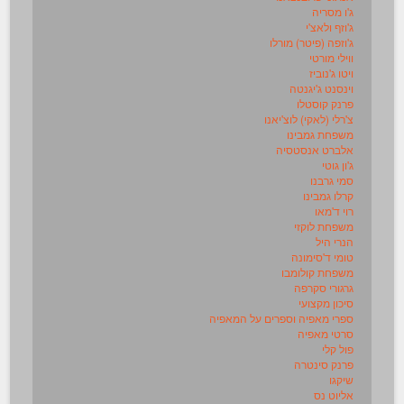
ג'ו מסריה
ג'וזף ולאצ'י
ג'וזפה (פיטר) מורלו
ווילי מורטי
ויטו ג'נוביז
וינסנט ג'יגנטה
פרנק קוסטלו
צ'רלי (לאקי) לוצ'יאנו
משפחת גמבינו
אלברט אנסטסיה
ג'ון גוטי
סמי גרבנו
קרלו גמבינו
רוי ד'מאו
משפחת לוקזי
הנרי היל
טומי ד'סימונה
משפחת קולומבו
גרגורי סקרפה
סיכון מקצועי
ספרי מאפיה וספרים על המאפיה
סרטי מאפיה
פול קלי
פרנק סינטרה
שיקגו
אליוט נס