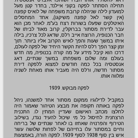
תחילה הסתתר לפקה בקוני איילנד, בחדר קטן מעל
למועדון לילה שניהלה קרובת משפחה של לואיס קפונה
(אין קשר לאל קפונה משיקגו), אחד המחסלים
האיטלקים שפעלו בשורות רצח בע"מ. לאחר מכן הוא
עבר לדירת מסתור בברוקלין, קרוב מאוד לביתו של
חבר הכנופיה, הרוצח אייב רלס, שדאג לכל צרכיו, בילה
איתו במשך שעות והפך לאיש הקרוב אליו ביותר. תוך
זמן קצר הפך רלס להיות הקשר היחיד של לפקה לעולם,
דרכו הוא קיבל מידע על מה קורה בכנופיה, מה חדש
בעולם ומה שלום משפחתו. במשך שנתיים, דאג
אנסטסיה בכל כמה חודשים למצוא ללפקה דירת
מסתור חדשה, ורלס היה מעביר אותו מאחת לשניה
ומלווה אותו.
לפקה מבוקש. 1939
במקביל לדילוגיו ממקום מסתור אחד למשנהו, ניהל
לפקה באותה תקופה את מבצע הטיהור שאמור היה
לחלצו מכתב האישום שעדיין המתין לו. התכנית
הרצחנית לחיסול כל מי שיכול להעיד נגדו, בשילוב
הטירוף והפרנויה שאחזו בו לאחר שנתיים של בריחה
וחיים במסתור עלו בחייהם של לפחות שלושה עשר
איש בין סוף 1938 לסוף 1939. לפקה הורה, באמצעות