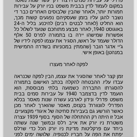
פדרלי על עבירות סמים וירצה "רק" עשר שנות מאסר
במקום לעמוד לדין בבבית משפט בניו יורק על עבירות
חמורות יותר, ולאחר שהבין שלבוסים האחרים כבר די
נשבר להגן עליו בזמן שעסקיהם נפגעים קשות מכך,
הוא החליט (לאחר לבטים רבים) להיכנע. בליל ה-24
באוגוסט 1940, לאחר מבצע מתוחכם שנועד לשלול כל
אפשרות שמישהו יירה בו בתמורה לפרס 50 אלף
הדולר שעמד על ראשו, הסגיר את עצמו לפקה לידיו של
ג'יי אדגר הובר (שהמתין במכוניותו בשדרה החמישית
במנהטן) באופן אישי.
לפקה לאחר מעצרו
זמן קצר לאחר שהסגיר את עצמו, הבין לפקה שכנראה
עבדו עליו. ההבטחה להקלה בכתב האישום בתמורה
להסגרתו התבררה כשמועה בלתי מבוססת, הוא
הועמד לדין בדצמבר 1940 על עבירות סמים בבית
משפט פדרלי ונידון לארבע עשרה שנות מאסר בכלא
הפדרלי לוונוורת' בקנזס, מאסר שהוארך לאחר מכן
כאשר הורשע גם בעבירות סחיטה של איגודי מקצועיים.
אבל זו היתה רק ההתחלה של הסוף. בסוף 1939 עצרה
משטרת ניו יורק את אייב רלס ובמשך שנה עשתה
ביחד עם פרקליטות מדינת ניו יורק הכל כדי שרלס
יפתח את הפה על חבריו לכנופיה. שלושה ימים לפני