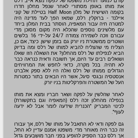
קודם למועד תחילת משפטו של לפקה מצא אייב רלס
את מותו באופן מסתורי לאחר שנפל מחלון חדרו
בקומה השישית של מלון Half Moon בטיילת של קוני
איילנד - ברוקלין. רלס, שמאז הפך לעד מדינה היה
למטרה חיה עבור המאפיה, הוסתר בבית המלון ביחד
עם מלשינים נוספים שהכלא היה מקום מסוכן מדי
עבורם וזכה לשמירה צמודה 24/7 על-ידי 16 בלשים
ושוטרים ממשטרת ניו יורק גם בזמן שישן. כיצד, אם כן,
הצליח מי שהצליח להביא למותו של רלס ומה בדיוק
הביא לנפילתו של רלס מהחלון? את השאלה הזו שאלו
ושואלים רבים עד היום, אך תשובה ודאית כנראה כבר
לא תהיה. בכל מקרה, כדאי לחפש את המרוויחים
הגדולים ממותו של רלס ואלה היו ללא ספק אלברט
אנסטסיה ובגסי סיגל, אשר היו הבאים בתור כמטרות
העל של המשטרה והפרקליטות בניו יורק.
לאחר שהלשין על לפקה ושאר חבריו ומצא את מותו
בנפילה מהחלון זכה רלס (המאפיה וגם בתקשורת)
לכינוי המבריק "הכנרית שידעה לזמר אבל לא ידעה
לעוף".
גם לפקה ודאי לא התאבל על מותו של רלס, אך עבורו
זה כבר היה מאוחר מדי. משפטו אמנם עדיין לא החל,
אך רלס כבר הספיק להופיע בפני חבר מושבעים גדול