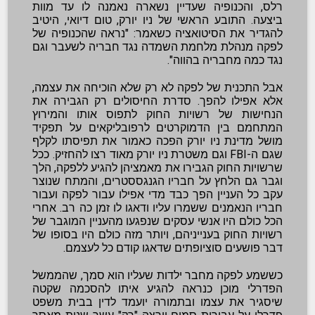
רלס, והכנופיה שעדיין נשארה נאמנה לו עד מוות
ביצעה. התובע הראשי של ניו יורק, טום דיואי, היטיב
להגדיר את הסיטואציה כשאמר: "נראה שהכנופיה של
לפקה מנהלת מלחמת השמדה נגד חבריה לשעבר וגם
נגד כמה מחבריה בהווה".
אבל התכנית של לפקה לא רק שלא הוכיחה את עצמה,
אלא אפילו להפך. סדרת החיסולים רק הגבירה את
הנחישות של רשויות החוק לתפוס אותו והמירוץ
המתחמם בין הדמוקרטים לרפובליקאים על תפקיד
מושל מדינת ניו יורק הפכה כאמור את תפיסתו לקלף
שגם ה-FBI וגם משטרת ניו יורק מאוד רצו להחזיק. ככל
שרשויות החוק הגבירו את מאמציהן להגיע ללפקה, הלך
וגבר גם הלחץ על חבריו הגנגססטרים, והמתח שנוצר
עקב כל העניין הפך כבד מדי אפילו עבור לפקה ועבור
חבריו הנאמנים ששמרו עליו ודאגו לו זמן כה רב. אחרי
הכל כולם היו אנשי עסקים שנפגעו מהעניין המוגבר של
רשויות החוק בענייניהם, ויותר מזה כולם היו בסופו של
דבר פושעים סוציופתים שדאגו קודם כל לעצמם.
כששמע לפקה מחבר ילדות שעליו הוא סמך, שהממשל
הפדרלי מוכן כנראה להגיע איתו להסכמה שקטה
שיסגיר את עצמו ובתמורה יועמד לדין בבית משפט