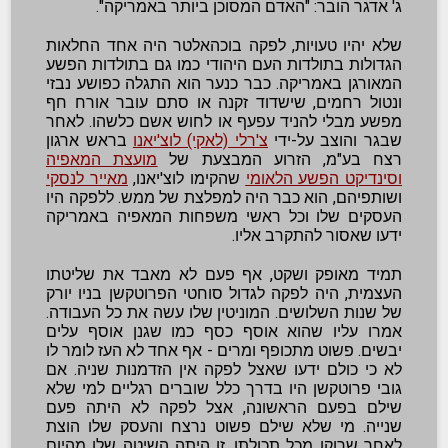
ג' אדגר הובר: "האדם המסוכן ביותר באמריקה".
שלא יהיו טעויות, לפקה בוכהאלטר היה אחד החלאות
הגדולות בתולדות העם היהודי כמו גם בתולדות הפשע
המאורגן באמריקה. כבר כנער הוא התגלה כפושע נבזי
ונטול רחמים, שישדוד זקנה או סתם עובר אורח חף
מפשע מבלי להניד עפעף או לחוש אשם כלשהו. לאחר
שבגר והוצב על-ידי
צ'רלי (לאקי) לוצ'יאנו
בראש ארגון
רצח בע"מ, הזרוע המבצעת של
מועצת המאפיה
וסינדיקט הפשע הלאומי
שהקימו לוצ'יאנו,
מאייר לנסקי
ושותפיהם, הוא כבר היה למפלצת של ממש. ללפקה היו
העסקים שלו וכל ראשי משפחות המאפיה באמריקה
ידעו שאסור להתקרב אליו.
תמיד מאופק ושקט, אף פעם לא מאבד את שליטתו
העצמית, היה לפקה לגדול סוחטי הפרוטקשן בניו יורק
של שנות השלושים. המוניטין שלו עשה את כל העבודה.
אמרו עליו שהוא אוסף כסף כמו שגנן אוסף עלים
יבשים. פשוט מתכופף ומרים - אף אחד לא העז לומר לו
לא כי כולם ידעו שאצל לפקה אין הזדמנות שניה. אם
גובי פרוטקשן היו בדרך כלל שוברים רגליים למי שלא
שילם בפעם הראשונה, אצל לפקה לא היתה פעם
שנייה. מי שלא שילם פשוט נרצח והעסק שלו הוצת
לאחר שרוקן מכל תכולתו. זו היתה השיטה שלו מהיום