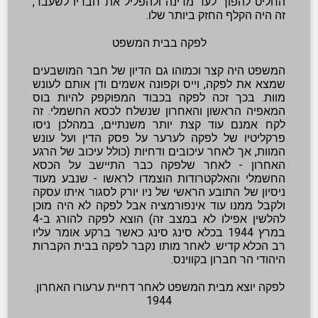
החליט להפוך לעד מדינה ולהפליל את חבריו לשעבר,
זה היה הקלף החזק ביותר שלו.
לפקה בבית המשפט
המשפט היה קצר וכמוהו גם הדיון של חבר המושבעים
שמצא את לפקה, וייס וקפונה אשמים ודן אותם לעונש
מוות. בכך זכה לפקה בכבוד המפוקפק להיות בוס
המאפיה הראשון והאחרון שנשלח לכסא החשמלי. זה
לקח אמנם עוד קצת יותר משנתיים, במהלכן ניסו
פרקליטיו של לפקה לערער על פסק הדין ועל עונש
המוות, אך לאחר עיכובים ודחיות (כולל עיכוב של הרגע
האחרון - לאחר שלפקה כבר התיישב על הכסא
החשמלי והאלקטרודות הוצמדו לראשו - שנבע מעוד
ניסיון של התובע הראשי של ניו יורק לסגור איתו עסקה
ולקבל ממנו עוד אינפורמציה אבל לפקה לא היה מוכן
להלשין אפילו לא במצב זה) הוצא לפקה להורג ב-4
במרץ 1944 בכלא סינג סינג כאשר ברקע אומר עליו
רב הכלא קדיש. לאחר מותו נקבר לפקה בבית הקברות
היהודי הר חברון בקווינס.
לפקה יוצא מבית המשפט לאחר דחיית ערעורו האחרון.
1944