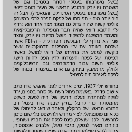
(בשל מעורבותו בעסקי הסחר בסמים) וגם של
משטרת ניו יורק והתובע הראשי של העיר תומס דיואי
(בשל מעורבותו בעסקי הסינדיקט והמאפיה). אבל זה
היה יותר מזה - תפיסתו של לפקה הפכה לכלי במשחק
פוליטי קשוח שהיה גדול גם ממנו: מצד אחד הוא נרדף
ע"י התובע דיואי שהיה חבר המפלגה הרפובליקאית
ומועמד המפלגה לתפקיד מושל מדינת ניו יורק, ומצד
שני הוא נרדף ע"י הבולשת הפדרלית - ה-FBI אשר
נשלטה באותה עת ע"י המפלגה הדמוקרטית אשר
ביקשה למנוע את בחירתו של דיואי למושל. כאשר
תפיסתו של לפקה והעמדתו לדין הפכו להיות הישג
פוליטי חשוב עבור הדמוקרטים וגם הרפובליקנים
ולחלק מהמאבק ביניהן, גם אדם במעמדו ובכוחו של
לפקה לא יכול היה להינצל.
בחודש יולי 1937, ימים אחדים לפני שהוגש נגדו כתב
אישום פדרלי באשמת ניהול רשת של סחר בסמים, ירד
לפקה למחתרת ונעלם. הרעיון שלו היה לפעול בשקט
מהמסתור כדי לחבל בתיק שבנה נגדו בעמל רב
התובע הראשי של ברוקלין, ולאחר שידאג לחיסולו של
כל איום פוטנציאלי, לצוץ מחדש ולהישפט בלי שום סיכון
להרשעה. לפני שנעלם, כינס לפקה את חבריו ושותפיו,
ביניהם מאיר לנסקי, בגסי סיגל, אלברט אנסטסיה,
אבנר (לונגי) זווילמן וכמובן גורה שפירו שהתכוון לעשות