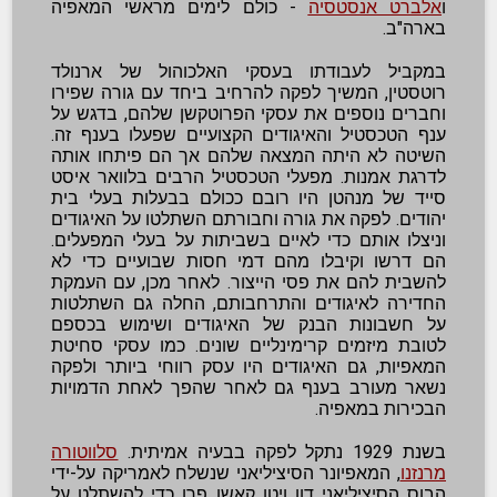
ו
אלברט אנסטסיה
- כולם לימים מראשי המאפיה
בארה"ב.
במקביל לעבודתו בעסקי האלכוהול של ארנולד
רוטסטין, המשיך לפקה להרחיב ביחד עם גורה שפירו
וחברים נוספים את עסקי הפרוטקשן שלהם, בדגש על
ענף הטכסטיל והאיגודים הקצועיים שפעלו בענף זה.
השיטה לא היתה המצאה שלהם אך הם פיתחו אותה
לדרגת אמנות. מפעלי הטכסטיל הרבים בלוואר איסט
סייד של מנהטן היו רובם ככולם בבעלות בעלי בית
יהודים. לפקה את גורה וחבורתם השתלטו על האיגודים
וניצלו אותם כדי לאיים בשביתות על בעלי המפעלים.
הם דרשו וקיבלו מהם דמי חסות שבועיים כדי לא
להשבית להם את פסי הייצור. לאחר מכן, עם העמקת
החדירה לאיגודים והתרחבותם, החלה גם השתלטות
על חשבונות הבנק של האיגודים ושימוש בכספם
לטובת מיזמים קרימינליים שונים. כמו עסקי סחיטת
המאפיות, גם האיגודים היו עסק רווחי ביותר ולפקה
נשאר מעורב בענף גם לאחר שהפך לאחת הדמויות
הבכירות במאפיה.
בשנת 1929 נתקל לפקה בבעיה אמיתית.
סלווטורה
מרנזנו
, המאפיונר הסיציליאני שנשלח לאמריקה על-ידי
הבוס הסיציליאני דון ויטו קאשו פרו כדי להשתלט על