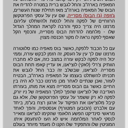
המאפיה בארה"ב והחל לגבש ברית במטרה להדיח את
הבוס של המאפיה בארה"ב מאז תחילת שנות העשרים,
ג'וזפה (ג'ו הבוס) מסרייה
, שם עין על עסקי הפרוטקשן
הרווחיים של לפקה והחל לנסות ולהשתלט עליהם.
מרנזנו היה צריך כסף והרבה לקראת המהלך הגדול
שלו - מלחמה להדחת הבוס מסרייה, והכסף הקל
שאסף לפקה נראה לו מקור הכנסה מצוין.
עם כל הכבוד ללפקה, כאשר בוס מאפיה כמו סלווטורה
מרנזנו שם לך עין על העסק, זה הזמן לבקש עזרה, וממי
יכול היה לפקה לבקש עזרה במצב כזה, אם לא מחברו
הוותיק צ'רלי (לאקי) לוצי'אנו, אז עדיין קאפו תחת הבוס
מסרייה. לוצ'יאנו, שבשלב זה כבר החל לגבש את
תכניתו להשתלט בעצמו על המאפיה בארה"ב, הבטיח
לעזור, ואכן שנתיים לאחר מכן מרנזנו כבר לא היה בין
החיים. כאשר גם הבוס מסרייה מצא את מותו, בעזרתו
האדיבה של לוצ'יאנו שהפך למלך המאפיה של ניו יורק,
לפקה לא רק ששמר על עסקי הפרוטקשן שלו, אלא גם
קיבל מלוצ'יאנו את הפיקוד על ארגון רצח בע"מ, ביחד
עם אלברט (הכובען המטורף) אנסטסיה, והפך לאחד
מראשי סינדיקט הפשע הלאומי שהקימו לוצ'יאנו ומאייר
לנסקי לאחר המלחמה. איש לא העז להתעסק איתו.
המוניטין שלו והתפקיד שלו הקנו לו מעמד מיוחד בעולם