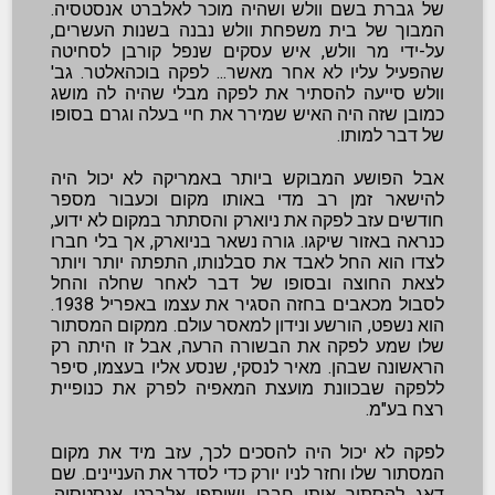
של גברת בשם וולש ושהיה מוכר לאלברט אנסטסיה.
המבוך של בית משפחת וולש נבנה בשנות העשרים,
על-ידי מר וולש, איש עסקים שנפל קורבן לסחיטה
שהפעיל עליו לא אחר מאשר... לפקה בוכהאלטר. גב'
וולש סייעה להסתיר את לפקה מבלי שהיה לה מושג
כמובן שזה היה האיש שמירר את חיי בעלה וגרם בסופו
של דבר למותו.
אבל הפושע המבוקש ביותר באמריקה לא יכול היה
להישאר זמן רב מדי באותו מקום וכעבור מספר
חודשים עזב לפקה את ניוארק והסתתר במקום לא ידוע,
כנראה באזור שיקגו. גורה נשאר בניוארק, אך בלי חברו
לצדו הוא החל לאבד את סבלנותו, התפתה יותר ויותר
לצאת החוצה ובסופו של דבר לאחר שחלה והחל
לסבול מכאבים בחזה הסגיר את עצמו באפריל 1938.
הוא נשפט, הורשע ונידון למאסר עולם. ממקום המסתור
שלו שמע לפקה את הבשורה הרעה, אבל זו היתה רק
הראשונה שבהן. מאיר לנסקי, שנסע אליו בעצמו, סיפר
ללפקה שבכוונת מועצת המאפיה לפרק את כנופיית
רצח בע"מ.
לפקה לא יכול היה להסכים לכך, עזב מיד את מקום
המסתור שלו וחזר לניו יורק כדי לסדר את העניינים. שם
דאג להסתיר אותו חברו ושותפו אלברט אנסטסיה.