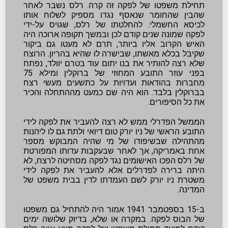
תחילת משפטו של לפקה זה קרה. רלס נשבר לאחר
שהבין שהחומר שנאסף נגדו מספיק לשלוח אותו
לכיסא החשמלי. להחלטתו של רלס, שגויס על-ידי
לפקה שמונה שנים קודם לכן ובמשך תקופה ארוכה היה
האיש הקרוב אליו ביותר, תרם לא מעטו גם ביקור
שקיבל בכלא מאשתו, שבישרה לו שהיא בהריון. הרוצח
שלא רצה להותיר את בנו יתום עוד בטרם יוולד, נפתח
בפני עוזר התובע המחוזי של ברוקלין ומילא 75
מחברות בהודאות ועדויות על כתשעים מעשי רצח
בברוקלין בלבד. הוא היה שם כמעט מההתחלה והכיר
את כל הסיפורים.
הממשל הפדרלי ממש לא רצה להעביר את לפקה לידי
התובע הראשי של ניו יורק טום דיואי ולתת גם לו ליהנות
מהתהילה שבשיפודו של מי שהיה המבוקש מספר
אחת באמריקה, אך לאחר שבעקבות עדותו המפורטת
של רלס הפכו האישומים נגד לפקה מסחיטה לרצח, לא
היתה ברירה לפדרלים אלא להעביר את לפקה לידי
משטרת ניו יורק לשם העמדתו לדין בבית משפט של
המדינה.
ב-15 בספטמבר 1941 אמור היה להתחיל גם משפטו
של הבוס לפקה. במקרה או שלא, בדיוק שלושה ימים