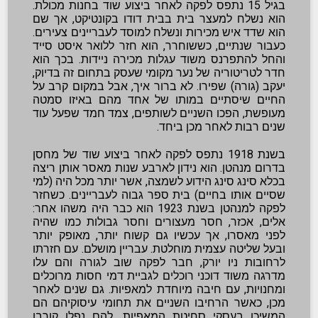
בגיל 15 נתפס לפקה לאחר ביצוע שוד בחנות מכולת.
הוא נשלח למעצר בית בבית דודו בקונטיקט, אך שם
הוא שדד איש מכירות ונשלח למוסד לעבריינים צעירים.
כעבור שנתיים, כששוחרר, הוא חזר ללואר איסט סייד
והחל להתפרנס משוד עגלות מכירה ניידות. בכך הוא
חדר לטריטוריה של נער מקומי שעסק בתחום זה בדיוק,
יעקב (גורה) שפירו. לא ברור איך, אבל במקום קרב על
החיים שיסתיים במותו של אחד מהם באיזו סמטה
מעופשת, הפכו השניים לשותפים, צמד חמד שפעל עוד
שנים רבות לאחר מכן ביחד.
בשנת 1918 נתפס לפקה לאחר ביצוע שוד של מחסן
בדרום מנהטן. הוא נידון לארבע שנות מאסר אותן ריצה
בכלא סינג סינג הידוע לשמצה, אשר יותר מכל היה (למי
שסיים אותו בחיים) בית ספר גבוה לעבריינים. כשחזר
לפקה למנהטן בשנת 1923 הוא כבר היה משהו אחר:
אלים, אכזר, חסר מעצורים וחסר גבולות כמו שהיה
לפני מאסרו, אך עכשיו גם קשוח יותר, מאופק יותר
ובעל שליטה עצמית מוחלטת. עבריין מושלם. עם חזרתו
לרחובות ניו יורק, חבר לפקה שוב לגורה והם עלו
מדרגה משוד דוכני רוכלים לגביית דמי חסות מרוכלים
ומחנויות, עם חיבה מיוחדת למאפיות. גם שנים לאחר
מכן, כאשר הרחיבו השניים את תחומי עיסוקיהם הם
המשיכו בעסקי סחיטת המאפיות, להם נפלו קורבן