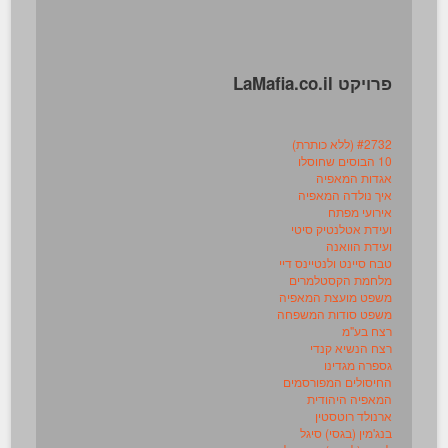
פרויקט LaMafia.co.il
#2732 (ללא כותרת)
10 הבוסים שחוסלו
אגדות המאפיה
איך נולדה המאפיה
אירועי מפתח
ועידת אטלנטיק סיטי
ועידת הוואנה
טבח סיינט ולנטיינס דיי
מלחמת הקסטלמרים
משפט מועצת המאפיה
משפט סודות המשפחה
רצח בע"מ
רצח הנשיא קנדי
גספרה מגדינו
החיסולים המפורסמים
המאפיה היהודית
ארנולד רוטסטין
בנג'מין (בגסי) סיגל