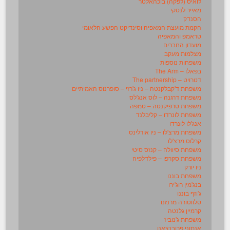
לואיס (לפקה) בוכהאלטר
מאייר לנסקי
הסנדק
הקמת מועצת המאפיה וסינדיקט הפשע הלאומי
טראמפ והמאפיה
מועדון החברים
מצלמות מעקב
משפחות נוספות
בפאלו – The Arm
דטרויט – The partnership
משפחת ד'קבלקנטה – ניו ג'רזי – סופרנוס האמיתיים
משפחת דרגנה – לוס אנג'לס
משפחת טרפיקנטה – טמפה
משפחת לונרדו – קליבלנד
אנג'לו לונרדו
משפחת מרצ'לו – ניו אורלינס
קרלוס מרצ'לו
משפחת סיוולה – קנזס סיטי
משפחת סקרפו – פילדלפיה
ניו יורק
משפחת בוננו
בנג'מין רוג'ירו
ג'וזף בוננו
סלווטורה מרנזנו
קרמיין גלנטה
משפחת ג'נוביז
אנתוני פרובנצאנו