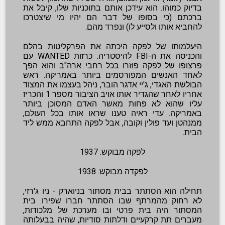
בדיוק כמוהו. הוא עידכן אותם בתוכניות שלו, קיבל את
ברכתם (כי בסופו של דבר הם יהיו מי שיצטרכו
להחביא אותו ולסייע לו) ונפרד מהם.
היעלמותו של לפקה היכתה את הפרקליטות בהלם
והכניסה את ה-FBI להיסטריה. כרזות WANTED עם
פרצופו של לפקה פוזרו בכל רחבי ארה"ב והוא הפך
לאחד האנשים המפורסמים ביותר באמריקה. ראש
הבולשת האגדי, ג'יי אדגר הובר, ניהל בעצמו את המצוד
אחריו לאחר שהגדיר אותו אויב הציבור מספר 1 והכריז
עליו שהוא לא פחות מאשר האדם המסוכן ביותר
באמריקה. עדי ראיה טענו שראו אותו בכל העולם,
ממנהטן ועד פולין וקובה, אבל לפקה התחבא ממש ליד
הבית.
לפקה מבוקש. 1937
לפקדה מבוקש. 1938
תחילה הוא הסתתר בבית מסתור בניוארק - ניו ג'רזי,
לא רחוק מהמרתף שבו הסתתר חברו שפירו. בית
המסתור היה בית פרטי ובו מערכת של מלכודות,
מעברים תת קרקעיים ודלתות סודיות, שהיה בבעלותה