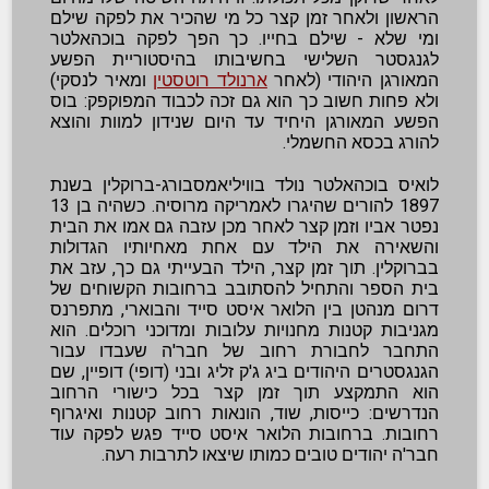
הראשון ולאחר זמן קצר כל מי שהכיר את לפקה שילם
ומי שלא - שילם בחייו. כך הפך לפקה בוכהאלטר
לגנגסטר השלישי בחשיבותו בהיסטוריית הפשע
המאורגן היהודי (לאחר
ארנולד רוטסטין
ומאיר לנסקי)
ולא פחות חשוב כך הוא גם זכה לכבוד המפוקפק: בוס
הפשע המאורגן היחיד עד היום שנידון למוות והוצא
להורג בכסא החשמלי.
לואיס בוכהאלטר נולד בוויליאמסבורג-ברוקלין בשנת
1897 להורים שהיגרו לאמריקה מרוסיה. כשהיה בן 13
נפטר אביו וזמן קצר לאחר מכן עזבה גם אמו את הבית
והשאירה את הילד עם אחת מאחיותיו הגדולות
בברוקלין. תוך זמן קצר, הילד הבעייתי גם כך, עזב את
בית הספר והתחיל להסתובב ברחובות הקשוחים של
דרום מנהטן בין הלואר איסט סייד והבוארי, מתפרנס
מגניבות קטנות מחנויות עלובות ומדוכני רוכלים. הוא
התחבר לחבורת רחוב של חבר'ה שעבדו עבור
הגנגסטרים היהודים ביג ג'ק זליג ובני (דופי) דופיין, שם
הוא התמקצע תוך זמן קצר בכל כישורי הרחוב
הנדרשים: כייסות, שוד, הונאות רחוב קטנות ואיגרוף
רחובות. ברחובות הלואר איסט סייד פגש לפקה עוד
חבר'ה יהודים טובים כמותו שיצאו לתרבות רעה.