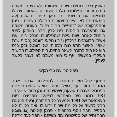
באופן כללי, תחילת שנות השמונים לא היתה תקופה
טובה עבור ספילוטרו. מלבד העובדה שאסור היה לו
להראות את פרצופו יותר באף קזינו בנוואדה (לא
בווגאס וגם לא בעיר ההימורים הגדולה השנייה - רינו)
והתפרקותה של "כנופיית החור בקיר", באותה תקופה
גם התערערו היחסים בינו לבין חברו הוותיק לפטי
רוזנטל לאחר שזה גילה שספילוטרו מנהל רומן עם
אשתו הדוגמנית ג'רלדין (ג'רי) מק'גי רוזנטל (בסוף שנת
1982, כאשר התפוצצה מכוניתו של רוזנטל, ורק בנס
הוא לא היה בתוכה ונשאר בחיים, היה ספילוטרו החשוד
העיקרי במעשה, אף כי הוא מעולם לא נעצר בקשר
לעניין).
ספילוטרו עם ג'רי מק'גי
בנוסף לכל הצרות התברר לספילוטרו גם כי אחד
מחברי החור בקיר, סאל רומנו - האיש שהיה מומחה
בניטרול מערכות אזעקה, שימש מזה זמן כמודיע של ה-
F.B.I. רומנו היה האחראי לכישלון הפריצה ביום
העצמאות של 1981 ולמעצר כל החבורה, וכעת הוא גם
החל להעיד על כל מה שהיה ידוע לו. ואם כל זה לא
הספיק, חבר נוסף בכנופיה - פרנק קולוטה (Cullotta)
חבר ותיק של ספילוטרו עוד משיקגו - הפך לעד מדינה