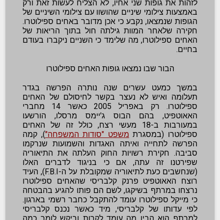
לזהות את גופות שני אחיו, לא הצליח לעשות זאת ורק
באמצעות צילומי שיניים שהושוו עם צילומי השיניים של
הגופות שנמצאו, נקבע כי אכן מדובר באחים ספילוטרו.
חקירה שלאחר המוות גילתה חול בתוך הריאות של
האחים ספילוטרו, מה שלימד כי השניים ניקברו בעודם
בחיים.
הבור שבו נמצאו גופות האחים ספילוטרו
במשך כמעט עשרים שנה נותרה הפרשה בגדר
תעלומה ואיש לא נעצר בקשר לחיסולם של האחים
ספילוטרו. רק באפריל 2005 כאשר 14 מחברי
האאוטפיט, בהם הבוס ג'יימס מרסלו, הורשעו
במעורבות ב-18 מעשי רצח, כולל זה של האחים
ספילוטרו (במסגרת
משפט "סודות המשפחה"
), קמה
הפרשה לתחייה ואיתה האגדות והשמועות שנרקמו
סביבה. חקירת רשויות החוק העלתה את התיאוריה
שפירטנו זה עתה, אם כי בניגוד לדברים האלו
(שנחשבים כעת לתיאוריה שמקובלת על ה-F.B.I), העיד
רוצח האאוטפיט פרנק קלבריסי שהאחים ספילוטרו
נרצחו במרתף בשיקגו, לשם הם פותו להגיע בהבטחה
כי מייקל ספילוטרו עומד להתקבל כחבר רשמי בארגון.
לפי עדותו של קלבריסי, מיד כאשר נכנס קלבריסי
למרתף הוא הבין מה עומד לקרות וביקש לומר כמה