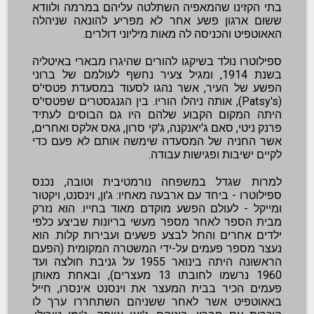
בתי הקזינו שהמאפיה השתלטה עליהם במרמה ולוודא
ששום ארגון פשע אחר לא מפריע להונאה שניהלה
האאוטפיט והכניסה לה מאות מיליוני דולרים.
ספילוטרו נולד בשיקגו להורים שהיגרו מבארי באיטליה
בשנת 1914, ומגיל צעיר נחשף לעולמם של ברוני
הפשע של העיר, אשר נהגו לסעוד במסעדת פטסי'ס
(Patsy's), אותה ניהלו הוריו. בין הגנגסטרים שפטסי'ס
היתה המקום הקבוע שלהם היו גם הבוסים לעתיד
פרנק ניטי, סאם ג'יאנקנה, ג'קי סרון, גאס אלקס ואחרים,
אשר החניה של המסעדה שימשה אותם לא פעם כדי
לקיים ישיבות ופגישות עבודה.
למרות שגדל במשפחה נורמטיבית וטובה, נכנס
ספילוטרו - ביחד עם ארבעה מאחיו: ג'ון, וינסנט, ויקטור
ומייקל - לעולם הפשע מוקדם מאוד בחייו. הוא נזרק
מבית הספר לאחר מספר מעשי בריונות שביצע כלפי
ילדים אחרים והחל לבצע פשעים ועבירות קלות. הוא
נעצר מספר פעמים על-ידי המשטרה המקומית (הפעם
הראשונה היתה בינואר 1955 על גניבת חולצה ועד
1960 נרשמו לחובתו 13 מעצרים), ובאחת מאותן
פעמים הכיר בבית המעצר את וינסנט אינסרו, חייל
באאוטפיט אשר לאחר ששניהם השתחררו ערך לו