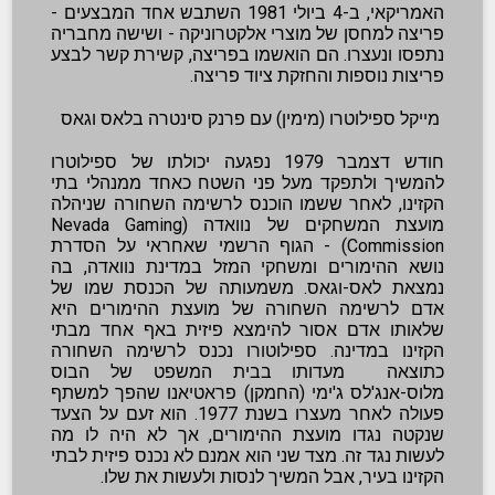
האמריקאי, ב-4 ביולי 1981 השתבש אחד המבצעים -
פריצה למחסן של מוצרי אלקטרוניקה - ושישה מחבריה
נתפסו ונעצרו. הם הואשמו בפריצה, קשירת קשר לבצע
פריצות נוספות והחזקת ציוד פריצה.
מייקל ספילוטרו (מימין) עם פרנק סינטרה בלאס וגאס
חודש דצמבר 1979 נפגעה יכולתו של ספילוטרו
להמשיך ולתפקד מעל פני השטח כאחד ממנהלי בתי
הקזינו, לאחר ששמו הוכנס לרשימה השחורה שניהלה
מועצת המשחקים של נוואדה (Nevada Gaming
Commission) - הגוף הרשמי שאחראי על הסדרת
נושא ההימורים ומשחקי המזל במדינת נוואדה, בה
נמצאת לאס-וגאס. משמעותה של הכנסת שמו של
אדם לרשימה השחורה של מועצת ההימורים היא
שלאותו אדם אסור להימצא פיזית באף אחד מבתי
הקזינו במדינה. ספילוטורו נכנס לרשימה השחורה
כתוצאה מעדותו בבית המשפט של הבוס
מלוס-אנג'לס ג'ימי (החמקן) פראטיאנו שהפך למשתף
פעולה לאחר מעצרו בשנת 1977. הוא זעם על הצעד
שנקטה נגדו מועצת ההימורים, אך לא היה לו מה
לעשות נגד זה. מצד שני הוא אמנם לא נכנס פיזית לבתי
הקזינו בעיר, אבל המשיך לנסות ולעשות את שלו.