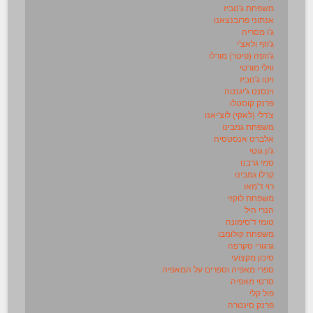
משפחת ג'נוביז
אנתוני פרובנצאנו
ג'ו מסריה
ג'וזף ולאצ'י
ג'וזפה (פיטר) מורלו
ווילי מורטי
ויטו ג'נוביז
וינסנט ג'יגנטה
פרנק קוסטלו
צ'רלי (לאקי) לוצ'יאנו
משפחת גמבינו
אלברט אנסטסיה
ג'ון גוטי
סמי גרבנו
קרלו גמבינו
רוי ד'מאו
משפחת לוקזי
הנרי היל
טומי ד'סימונה
משפחת קולומבו
גרגורי סקרפה
סיכון מקצועי
ספרי מאפיה וספרים על המאפיה
סרטי מאפיה
פול קלי
פרנק סינטרה