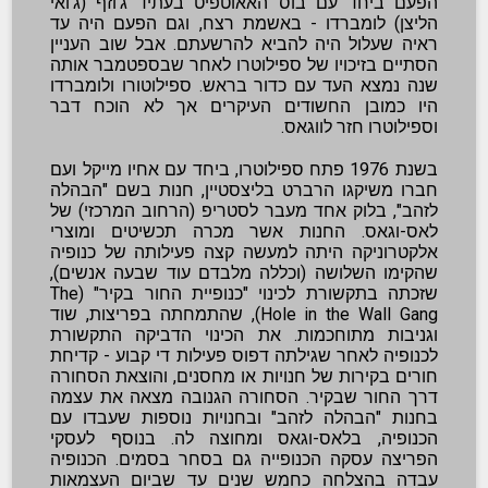
הפעם ביחד עם בוס האאוטפיט בעתיד ג'וזף (ג'ואי
הליצן) לומברדו - באשמת רצח, וגם הפעם היה עד
ראיה שעלול היה להביא להרשעתם. אבל שוב העניין
הסתיים בזיכויו של ספילוטרו לאחר שבספטמבר אותה
שנה נמצא העד עם כדור בראש. ספילוטורו ולומברדו
היו כמובן החשודים העיקרים אך לא הוכח דבר
וספילוטרו חזר לווגאס.
בשנת 1976 פתח ספילוטרו, ביחד עם אחיו מייקל ועם
חברו משיקגו הרברט בליצסטיין, חנות בשם "הבהלה
לזהב", בלוק אחד מעבר לסטריפ (הרחוב המרכזי) של
לאס-וגאס. החנות אשר מכרה תכשיטים ומוצרי
אלקטרוניקה היתה למעשה קצה פעילותה של כנופיה
שהקימו השלושה (וכללה מלבדם עוד שבעה אנשים),
שזכתה בתקשורת לכינוי "כנופיית החור בקיר" (The
Hole in the Wall Gang), שהתמחתה בפריצות, שוד
וגניבות מתוחכמות. את הכינוי הדביקה התקשורת
לכנופיה לאחר שגילתה דפוס פעילות די קבוע - קדיחת
חורים בקירות של חנויות או מחסנים, והוצאת הסחורה
דרך החור שבקיר. הסחורה הגנובה מצאה את עצמה
בחנות "הבהלה לזהב" ובחנויות נוספות שעבדו עם
הכנופיה, בלאס-וגאס ומחוצה לה. בנוסף לעסקי
הפריצה עסקה הכנופייה גם בסחר בסמים.
הכנופיה
עבדה בהצלחה כחמש שנים עד שביום העצמאות