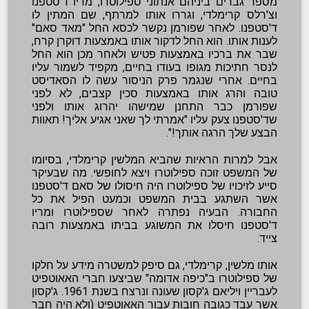
מספר גברים ביניהם אנתוני ספילוטרו, מריו ד'סטפנו
וצ'רלס קרימלדי, וגררו אותו למרתף, שם המתין לו
ד'סטפנו. לאחר שפורמן נקשר לכסא החל "מאד סאם"
לענות אותו. הוא החל לדקור אותו באמצעות דוקרן קרח,
שבר את ברכיו באמצעות פטיש ולאחר מכן הוא החל
לנסר חתיכות מגופו בעודו בחיים, מקפיד לשמור עליו
בחיים. אחרי שנגמר פרק הניסור עשה לו הסאדיסט
טובה והרג אותו באמצעות סכין קצבים, לא לפני
שפורמן כבר התחנן שמישהו יהרוג אותו ולפני
שד'סטפנו צעק עליו "אמרתי לך שאני אגיע אליך! תאוות
הבצע שלך הרגה אותך!".
אבל למרות הראיות שהביא המלשין קרימלדי, בסיומו
של המשפט זוכה ספילוטרו ויצא לחופשי. מה שבעיקר
סייע לזיכויו של ספילוטרו היה חיסולו של סאם ד'סטפנו
אשר השתגע בבית המשפט וכמעט הפיל את כל
החבורה. הבעיה נפתרה לאחר שספילוטרו ומריו
ד'סטפנו חיסלו את המשוגע בביתו באמצעות רובה
צייד.
אותו מלשין, קרימלדי, גם סיפק למשטרה מידע על חלקו
של ספילוטרו ב"כיפה אדומה" שביצעו חברי האאוטפיט
לעבריין ויליאם ג'קסון שעונה ונרצח בשנת 1961. ג'קסון
אשר עבד כגובה חובות עבור האאוטפיט (ולא היה חבר