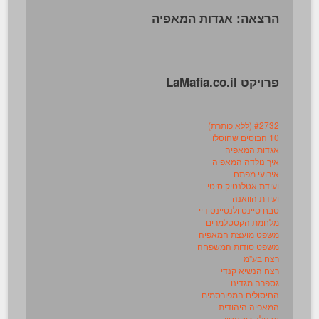
הרצאה: אגדות המאפיה
פרויקט LaMafia.co.il
#2732 (ללא כותרת)
10 הבוסים שחוסלו
אגדות המאפיה
איך נולדה המאפיה
אירועי מפתח
ועידת אטלנטיק סיטי
ועידת הוואנה
טבח סיינט ולנטיינס דיי
מלחמת הקסטלמרים
משפט מועצת המאפיה
משפט סודות המשפחה
רצח בע"מ
רצח הנשיא קנדי
גספרה מגדינו
החיסולים המפורסמים
המאפיה היהודית
ארנולד רוטסטין