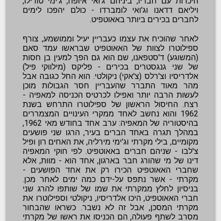
היכרות עם חבריו, ביניהם ג'ואי איופה, ג'ימי טורילו,
ויליאם דדאנו וג'ואי לומברדו - כולם יהפכו לימים
לחברים בכירים ביותר באאוטפיט.
לאחר שהוכיח את עצמו כעבריין יעיל וממושמע, צורף
ספילוטרו לצוות של האאוטפיט שבראשו עמד סאם
(המשוגע) ד'סטפאנו, שם הוא גם הפך למעין בן חסות
של שני גנגסטרים בכירים - פליקס (מילווקי פיל)
אלדריסיו וצ'רלס (צ'אקי) ניקולטי. הוא החל כגובה אבל
מהר מאוד התברר שהעבריין חסר הגבולות מוכן
לעשות הרבה יותר ואפילו לכרטיס הכניסה למאפיה -
רצח. החיסול הראשון של ספילוטרו התרחש בשנת
1962 והוא נחשב לאחד ממקרי העינויים המצמררים
בהיסטוריה של המאפיה: ערב אחד בחודש מאי 1962,
במהלך תגרה באחד הברים בעיר, הרגו שני פושעים
מקומיים, בילי מקרתי וג'ימי מירליה, את האחים רון ופיל
צ'לבו - שניהם חברים באאוטפיט. לפי חוקי המאפיה
דינו של מי שהורג חבר בארגון, אחד הוא - מוות, אלא
שחברי האאוטפיט הכירו רק את אחד הפושעים -
מקרתי - אשר נתפס על-ידם כמה ימים לאחר מכן.
בניסיון לחלץ ממקרתי את שמו של שותפו להרג שני
חברי האאוטפיט, היכו אלדריסיו, ניקולטי וספילוטרו את
מקרתי המסכן, אבל זה לא נשבר. כשראו שהבחור
מסרב לשתף פעולה, הם הכניסו את ראשו של מקרתי