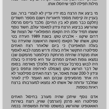
מילות תפילה לפני שיחסלו אותו.
מי ביצע את הרצח במו ידיו עדיין לא לגמרי ברור, וגם
בעניין זה קיימות מספר תיאוריות וישנם מספר חשודים
(חלקם כבר מזמן לא בין החיים). מלבד ג'יימס מרסלו
שהורשע בביצוע הרצח ונידון למאסר עולם, חשוד נוסף
ששמו תמיד עלה היה הקאפו הפופולארי של הצוות של
דרום שיקגו - אלברט טוקו. בשנת 1989 העידה בטי
טוקו, אשתו של הקאפו (האשה הראשונה שהעידה נגד
בעלה המאפיונר) כי ביום שלאחר רצח האחים
ספילוטרו התקשר אליה בעלה ודרש ממנה לבוא לאסוף
אותו מנקודה שהיתה מרוחקת כקילומטר מהמקום שבו
נמצאו גופות האחים המתים. עוד היא סיפרה כי בעלה
היה לבוש בסרבל עבודה כחול מלוכלך מאדמה. בסופו
של דבר הורשע טוקו (שנמלט לאירופה ונתפס ביוון)
ונידון ל-200 שנות מאסר, אך רצח האחים ספילוטור לא
היו אחד מהסעיפים שבהם הוא הועמד לדין לאחר
שמלבד עדותה של אשתו לא נמצאו למעורבותו ברצח
ראיות נוספות.
אדם נוסף שיתכן שהיה מעורב בחיסול האחים
ספילוטרו הוא פרנק (הגרמני) שוויץ, רוצח בשירות
האאוטפיט שהורשע במשפט סודות המשפחה בכמה