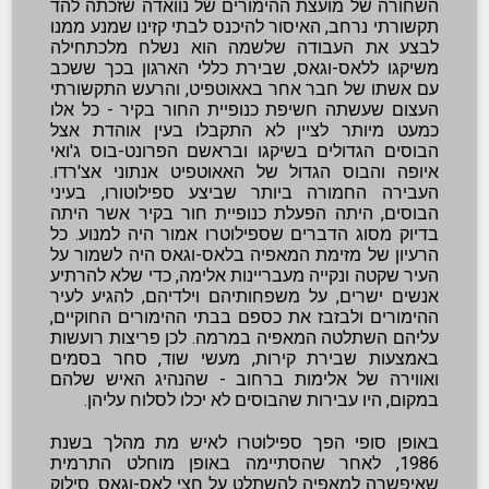
השחורה של מועצת ההימורים של נוואדה שזכתה להד
תקשורתי נרחב, האיסור להיכנס לבתי קזינו שמנע ממנו
לבצע את העבודה שלשמה הוא נשלח מלכתחילה
משיקגו ללאס-וגאס, שבירת כללי הארגון בכך ששכב
עם אשתו של חבר אחר באאוטפיט, והרעש התקשורתי
העצום שעשתה חשיפת כנופיית החור בקיר - כל אלו
כמעט מיותר לציין לא התקבלו בעין אוהדת אצל
הבוסים הגדולים בשיקגו ובראשם הפרונט-בוס ג'ואי
איופה והבוס הגדול של האאוטפיט אנתוני אצ'רדו.
העבירה החמורה ביותר שביצע ספילוטורו, בעיני
הבוסים, היתה הפעלת כנופיית חור בקיר אשר היתה
בדיוק מסוג הדברים שספילוטרו אמור היה למנוע. כל
הרעיון של מזימת המאפיה בלאס-וגאס היה לשמור על
העיר שקטה ונקייה מעבריינות אלימה, כדי שלא להרתיע
אנשים ישרים, על משפחותיהם וילדיהם, להגיע לעיר
ההימורים ולבזבז את כספם בבתי ההימורים החוקיים,
עליהם השתלטה המאפיה במרמה. לכן פריצות רועשות
באמצעות שבירת קירות, מעשי שוד, סחר בסמים
ואווירה של אלימות ברחוב - שהנהיג האיש שלהם
במקום, היו עבירות שהבוסים לא יכלו לסלוח עליהן.
באופן סופי הפך ספילוטרו לאיש מת מהלך בשנת
1986, לאחר שהסתיימה באופן מוחלט התרמית
שאיפשרה למאפיה להשתלט על חצי לאס-וגאס. סילוק