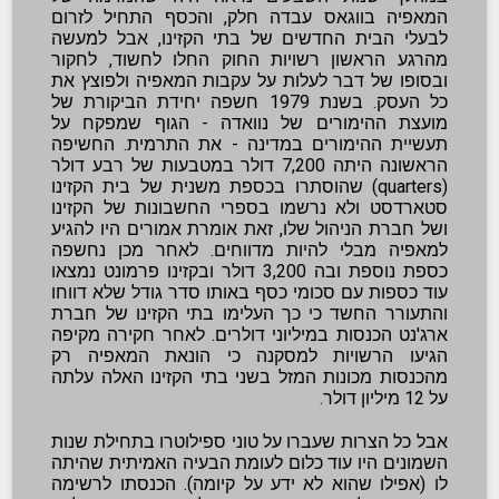
המאפיה בווגאס עבדה חלק, והכסף התחיל לזרום
לבעלי הבית החדשים של בתי הקזינו, אבל למעשה
מהרגע הראשון רשויות החוק החלו לחשוד, לחקור
ובסופו של דבר לעלות על עקבות המאפיה ולפוצץ את
כל העסק. בשנת 1979 חשפה יחידת הביקורת של
מועצת ההימורים של נוואדה - הגוף שמפקח על
תעשיית ההימורים במדינה - את התרמית. החשיפה
הראשונה היתה 7,200 דולר במטבעות של רבע דולר
(quarters) שהוסתרו בכספת משנית של בית הקזינו
סטארדסט ולא נרשמו בספרי החשבונות של הקזינו
ושל חברת הניהול שלו, זאת אומרת אמורים היו להגיע
למאפיה מבלי להיות מדווחים. לאחר מכן נחשפה
כספת נוספת ובה 3,200 דולר ובקזינו פרמונט נמצאו
עוד כספות עם סכומי כסף באותו סדר גודל שלא דווחו
והתעורר החשד כי כך העלימו בתי הקזינו של חברת
ארג'נט הכנסות במיליוני דולרים. לאחר חקירה מקיפה
הגיעו הרשויות למסקנה כי הונאת המאפיה רק
מהכנסות מכונות המזל בשני בתי הקזינו האלה עלתה
על 12 מיליון דולר.
אבל כל הצרות שעברו על טוני ספילוטרו בתחילת שנות
השמונים היו עוד כלום לעומת הבעיה האמיתית שהיתה
לו (אפילו שהוא לא ידע על קיומה). הכנסתו לרשימה