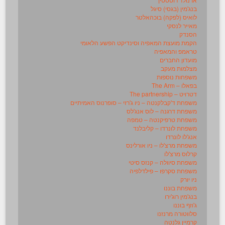
בנג'מין (בגסי) סיגל
לואיס (לפקה) בוכהאלטר
מאייר לנסקי
הסנדק
הקמת מועצת המאפיה וסינדיקט הפשע הלאומי
טראמפ והמאפיה
מועדון החברים
מצלמות מעקב
משפחות נוספות
בפאלו – The Arm
דטרויט – The partnership
משפחת ד'קבלקנטה – ניו ג'רזי – סופרנוס האמיתיים
משפחת דרגנה – לוס אנג'לס
משפחת טרפיקנטה – טמפה
משפחת לונרדו – קליבלנד
אנג'לו לונרדו
משפחת מרצ'לו – ניו אורלינס
קרלוס מרצ'לו
משפחת סיוולה – קנזס סיטי
משפחת סקרפו – פילדלפיה
ניו יורק
משפחת בוננו
בנג'מין רוג'ירו
ג'וזף בוננו
סלווטורה מרנזנו
קרמיין גלנטה