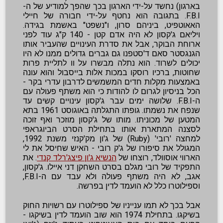
בארגון) נחשד על-ידי הארגון בכך שהפך למודיע של ה-
F.B.I. בתגובה הוא נחטף על-ידי חבורה של חיילי
האאוטפיט, ביניהם סרון, ו"נשפט" באשמת בגידה.
ויליאם ג'קסון לא היה אדם קטן - 140 ק"ג עוד לפני
ארוחת הבוקר, אבל את סדרת העינויים שהעביר אותו
הגנגסטר סאם ד'סטפנו גם גברים גדולים ממנו לא היו
יכולים לשרוד. הוא נתלה מבשרו על וו לתליית פרות
שחוטות, ברכיו רוסקו במכות אלות בייסבול והוא עונה
באמצעות מקלות חדים המשמשים לדרבון עדרי בקר -
הכל בניסיון לגרום לו להודות כי הוא משתף פעולה עם
ה-F.B.I. שלושה ימים עבר ג'קסון עינויים קשים עד
שנפח את נשמתו. גופתו התגלתה באוגוסט 1961 בתא
המטען של מכוניתו. מותו של ג'קסון מוזכר ואף זוכה
לסצנה המתארת אותו בתחילת הסרט הביוגראפי
למחצה 'רובי' (Ruby) של ג'ון מק'קנזי משנת 1992,
המגולל את סיפורו של ג'ק רובי - האיש שחיסל את לי
הארווי אוסוולד, רוצחו של
הנשיא ג'ון פיצג'רלד קנדי
. את
התפקיד של רובי מגלם בסרט השחקן דני איילו. ג'קסון,
אגב, לא היה משתף פעולה ולא עבד עם ה-F.B.I,
וספילוטרו כלל לא הועמד לדין בפרשה.
אבל בכך לא תמו ענייניו של ספילוטרו עם רשויות החוק
בשיקגו. בתחילת 1974 הוא שוב הועמד לדין בשיקגו -