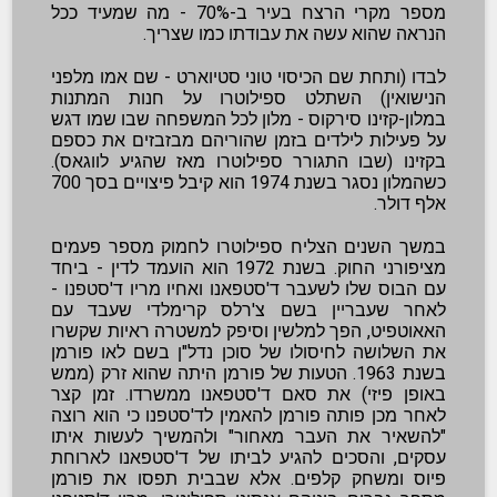
מספר מקרי הרצח בעיר ב-70% - מה שמעיד ככל
הנראה שהוא עשה את עבודתו כמו שצריך.
לבדו (ותחת שם הכיסוי טוני סטיוארט - שם אמו מלפני
הנישואין) השתלט ספילוטרו על חנות המתנות
במלון-קזינו סירקוס - מלון לכל המשפחה שבו שמו דגש
על פעילות לילדים בזמן שהוריהם מבזבזים את כספם
בקזינו (שבו התגורר ספילוטרו מאז שהגיע לווגאס).
כשהמלון נסגר בשנת 1974 הוא קיבל פיצויים בסך 700
אלף דולר.
במשך השנים הצליח ספילוטרו לחמוק מספר פעמים
מציפורני החוק. בשנת 1972 הוא הועמד לדין - ביחד
עם הבוס שלו לשעבר ד'סטפאנו ואחיו מריו ד'סטפנו -
לאחר שעבריין בשם צ'רלס קרימלדי שעבד עם
האאוטפיט, הפך למלשין וסיפק למשטרה ראיות שקשרו
את השלושה לחיסולו של סוכן נדל"ן בשם לאו פורמן
בשנת 1963. הטעות של פורמן היתה שהוא זרק (ממש
באופן פיזי) את סאם ד'סטפאנו ממשרדו. זמן קצר
לאחר מכן פותה פורמן להאמין לד'סטפנו כי הוא רוצה
"להשאיר את העבר מאחור" ולהמשיך לעשות איתו
עסקים, והסכים להגיע לביתו של ד'סטפאנו לארוחת
פיוס ומשחק קלפים. אלא שבבית תפסו את פורמן