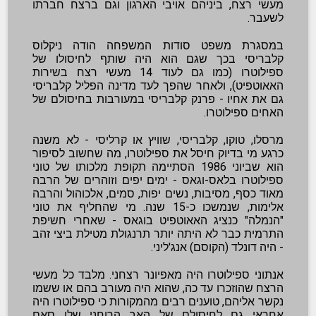
מעשי רצח, ביניהם אויבי הארגון וגם ברצח חברתו
לשעבר.
במסגרת משפט סודות המשפחה הודה ניקלוס
קלבריסי בכך שגם הוא היה שותף לחיסולו של
ספילוטרו (כמו גם לעוד 14 מעשי רצח בשירות
האאוטפיט), ולאחר שהפך לעד מדינה הפליל קלבריסי
גם את אחיו - פרנק קלבריסי במעורבות בחיסולם של
האחים ספילוטרו.
מרסלו, טוקו, קלבריסי, שוויץ או קרליסי - לא משנה
כרגע מי בדיוק חיסל את ספילוטרו, מה שחשוב לסיפור
הוא שביוני 1986 הסתיימה תקופת מלכותו של טוני
ספילוטרו בלאס-וגאס - ימים יפים וזוהרים של הרבה
מאוד כסף, מסיבות, נשים יפות, סמים, אלכוהול והרבה
אלימות, שנמשכו כ-15 שנה. מי שהחליף את טוני
"הנמלה" כנציג האאוטפיט בוגאס - שאחרי חשיפת
התרמית כבר לא היתה יותר תרנגולת מטילת ביצי זהב
- היה דונלד (הקוסם) אנג'ליני.
אנתוני ספילוטרו היה מאפיונר רצחני. מלבד כל מעשי
הרצח שהוזכרו עד כה, שהוא היה מעורב בהם או ששמו
נקשר אליהם, טוענים רבים מהמקורות כי ספילוטרו היה
אחראי גם לחיסולם של האב הרוחני שלו סאם