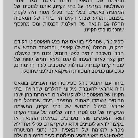
המזימה של המאפיה היתה כפולה: מצד אחד
השתלטות במרמה על בתי הקזינו, אותם לבוסים של
המאפיה כאנשים בעלי עבר פלילי אסור היה לקנות
בעצמם, ומרגע שבתי הקזינו היו בידיה של המאפיה
החלה גם הונאה של העלמת הכנסות ומס מהכסף
שהכניסו בתי הקזינו.
ספילוטרו, שהחליף בווגאס את נציג האאוטפיט הקודם
במקום, מרסלו (מרשל) קאיפנו, והתאחד מחדש עם
חברו משכבר הימים לפטי רוזנטל, נכנס מיד לפעולה.
זמן קצר לאחר הגעתו לווגאס נמצאו חמש גופות של
עובדי קזינו קבורות בחולות שמסביב לעיר ההימורים,
כולם עונו כמיטב המסורת השיקגואית, לפני שחוסלו.
ביחד עם רוזנטל ניהל ספילוטרו את העניינים בווגאס
והיה אחראי להעברת מיליוני הדולרים שהרוויחו בתי
הקזינו של האאוטפיט לשיקגו ולערים האחרות בהן ישבו
הבוסים שעמדו מאחורי המזימה. בעוד שרוזנטל היה
אחראי לניהול הממשי של בתי הקזינו, המשימה
העיקרית של ספילוטרו היתה שליטה על עובדי הקזינו
ושאר האנשים שהיו מעורבים במזימת ההונאה, או
בקיצור לדאוג לעניינים ולדאוג שאף גורם פלילי אחר לא
מפריע למזימה של המאפיה. לפי נתוני המשטרה
בלאס-וגאס מאז שהגיע ספילוטרו לעיר ההימורים עלה