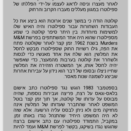
לאחר מעצרו וניסה לדאוג לעצמו על-ידי הפללתו של
ספילוטרו במגוון מעללים מעברו הקרוב והרחוק.
קולוטה הודה כי במשך שנים ארוכות הוא ביצע את כל
העבודות השחורות עבור ספילוטרו והיה האיש שלו
למשימות מיוחדות. בין היתר סיפר קולוטה כי שמע
מספילוטרו שהוא היה אחד המשתתפים בפרשת M&M
Murders בשנת 1962.
זמן קצר לאחר שקולוטה פתח
את הפה, גילו רשויות החוק שספילוטרו מבקש לחסל
את המלשין. הוא שלח את אחד מאנשיו כדי לנסות
ולשחרר את קולוטה בערבות מהמעצר, כדי שאפשר
יהיה לחסל אותו, אך המשטרה הזהירה את המלשין
שחייו ניצלו ובסופו של דבר הוא נידון על עבירות אחרות
שביצע לשמונה שנות מאסר.
בספטמבר 1983 הוגש נגד ספילוטרו כתב אישום
בלאס-וגאס על רצח, פריצה ועבירות נוספות, שהיה
מבוסס על עדותו של קולוטה, אך תוך זמן קצר בוטל
המשפט לאחר שהתברר שעדותו של המלשין אינה
מחזיקה מים ולא ניתן לבסס עליה הרשעה. אלא שזה
לא היה המשפט היחיד שהתנהל נגדו באותו זמן.
במקביל, התמודד ספילוטרו עם כתב אישום ברצח
שהוגש נגדו בשיקגו, בקשר לפרשת M&M ועמד להיות