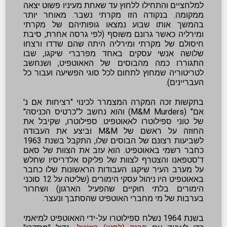
למלחציים והתחילו ללחוץ עד שאחת מעיניו פשוט יצאה
ממקומה. בנקודה הזו מקרתי נשבר. מאוחר יותר
בהמשך אותו שבוע נמצאו גופותיהם של מקרתי
ומירליה כאשר גרונם משוסף (לפי גרסה אחרת, סיבת
חיסולם של מקרתי ומירליה היתה שהם שדדו ורצחו
שלושה אנשי עסקים באחד מפרברי שיקגו, שבו
התגוררו כמה מהבוסים של האאוטפיט, ושנחשב
לטריטוריה שמחוץ לתחום לכל סוגי הפשיעה ועבור כל
העבריינים).
בתקשות זכה המקרה המצמרר לכינוי "רציחות אם נ'
אם" (M&M Murders) והוא נחשב ל"כרטיס הכניסה"
של טוני ספילוטרו לאאוטפיט. ספילוטרו, שקיבל את
החוזה על ראשם של M&M וביצע את העבודה
לשביעות רצונם של הבוסים שלו, התקבל בשנת 1963
כחבר רשמי באאוטפיט. הוא עזב את הצוות של סאם
ד'סטפאנו והצטרף לצוות של פליקס אלדריסיו שחלש
על מערב העיר שיקגו. העבודות הראשונות שלו כחבר
באאוטפיט היו ניהול עסקי הימורים (שליטה על 12 סוכני
הימורים בלתי חוקיים שהפעיל הארגון) ושחרור
בערבות של מי מחברי האוטפיט שהסתבך ונעצר.
בשנת 1964 נשלח ספילוטרו על-ידי האאוטפיט למיאמי