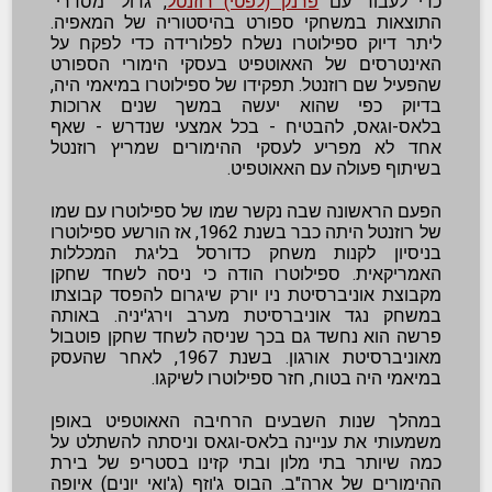
כדי לעבוד עם
פרנק (לפטי) רוזנטל
, גדול "מסדרי"
התוצאות במשחקי ספורט בהיסטוריה של המאפיה.
ליתר דיוק ספילוטרו נשלח לפלורידה כדי לפקח על
האינטרסים של האאוטפיט בעסקי הימורי הספורט
שהפעיל שם רוזנטל. תפקידו של ספילוטרו במיאמי היה,
בדיוק כפי שהוא יעשה במשך שנים ארוכות
בלאס-וגאס, להבטיח - בכל אמצעי שנדרש - שאף
אחד לא מפריע לעסקי ההימורים שמריץ רוזנטל
בשיתוף פעולה עם האאוטפיט.
הפעם הראשונה שבה נקשר שמו של ספילוטרו עם שמו
של רוזנטל היתה כבר בשנת 1962, אז הורשע ספילוטרו
בניסיון לקנות משחק כדורסל בליגת המכללות
האמריקאית. ספילוטרו הודה כי ניסה לשחד שחקן
מקבוצת אוניברסיטת ניו יורק שיגרום להפסד קבוצתו
במשחק נגד אוניברסיטת מערב וירג'יניה. באותה
פרשה הוא נחשד גם בכך שניסה לשחד שחקן פוטבול
מאוניברסיטת אורגון. בשנת 1967, לאחר שהעסק
במיאמי היה בטוח, חזר ספילוטרו לשיקגו.
במהלך שנות השבעים הרחיבה האאוטפיט באופן
משמעותי את עניינה בלאס-וגאס וניסתה להשתלט על
כמה שיותר בתי מלון ובתי קזינו בסטריפ של בירת
ההימורים של ארה"ב. הבוס ג'וזף (ג'ואי יונים) איופה