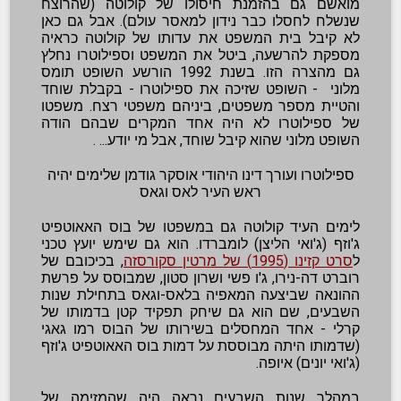
מואשם גם בהזמנת חיסולו של קולוטה (שהרוצח
שנשלח לחסלו כבר נידון למאסר עולם). אבל גם כאן
לא קיבל בית המשפט את עדותו של קולוטה כראיה
מספקת להרשעה, ביטל את המשפט וספילוטרו נחלץ
גם מהצרה הזו. בשנת 1992 הורשע השופט תומס
מלוני - השופט שזיכה את ספילוטרו - בקבלת שוחד
והטיית מספר משפטים, ביניהם משפטי רצח. משפטו
של ספילוטרו לא היה אחד המקרים שבהם הודה
השופט מלוני שהוא קיבל שוחד, אבל מי יודע... .
ספילוטרו ו
עורך דינו
היהודי אוסקר גודמן שלימים יהיה
ראש העיר לאס וגאס
לימים העיד קולוטה גם במשפטו של בוס האאוטפיט
ג'וזף (ג'ואי הליצן) לומברדו. הוא גם שימש יועץ טכני
ל
סרט קזינו (1995) של מרטין סקורסזה
, בכיכובם של
רוברט דה-נירו, ג'ו פשי ושרון סטון, שמבוסס על פרשת
ההונאה שביצעה המאפיה בלאס-וגאס בתחילת שנות
השבעים, שם הוא גם שיחק תפקיד קטן בדמותו של
קרלי - אחד המחסלים בשירותו של הבוס רמו גאגי
(שדמותו היתה מבוססת על דמות בוס האאוטפיט ג'וזף
(ג'ואי יונים) איופה.
במהלך שנות השבעים נראה היה שהמזימה של