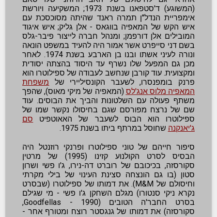
(המשוגע) ד'סטפאנו בשנת 1973; המשקיעה ויורשת
אימפריית הנדל"ן תמרה ראנד שהיתה מסוכסכת עם
איש הקש של המאפיה בווגאס - אלן גליק; איש איגוד
המובילים אלן דורפמן; ומנהל חברה לייצור פיבר-גלס
בשם דני סייפרט אשר אמור היה להעיד במשפט הונאה
ונורה לעיני אשתו ובנו בן הארבע בשנת 1974. לאחר
מכן גם המפעל שלו נשרף עד היסוד בהצתה יסודית
ומקצועית. עוד קורבן שנחשב לעבודה של ספילוטרו הוא
פרנק בומפנסרו, לשעבר הקונסיליירי של
משפחת
המאפיה מלוס אנג'לס
(המאפיה של מיקי מאוס), שהפך
משתף פעולה עם השלטונות והביך את הבוסים. עוד
שם של נרצח מפורסם שגם בחיסולו נקשר שמו של
ספילוטרו הוא הבוס לשעבר של האאוטפיט
סם
ג'יאנקנה
שחוסל במרתף ביתו בשנת 1975.
סיפור חייהם של טוני ספילוטרו ופרנקי רוזנטל היה
הבסיס לסרט הקולנוע קזינו (1995) של מרטין
סקורסזה, בכיכובם של רוברט דה-נירו, ג'ו פשי ושרון
סטון (בו גם הונצחה סצינת העינוי של בילי מקרתי
וחיסולם של M&M). את דמותו של ספילוטרו (שבסרט
נקרא ניקי סנטורו) מגלם השחקן ג'ו פשי - מי שגילם
בסרט החבר'ה הטובים (Goodfellas - 1990,
סקורסזה) את דמותו של גנגסטר רוצח ומטורף אחר -