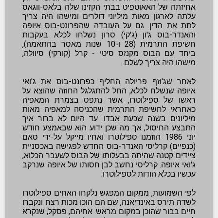
אחיזתה של האאוטפיט בבתי הקזינו שלה בלאס-ווגאס
עלתה לארגון מאות מיליוני דולרים ומישהו היה צריך
לתת את הדין. גם על העובדה שהפרונט-בוס איופה
והאנדר-בוס ג'ון (ג'קי) סרון נשלחו לכלא בעקבות
חשיפת התרמית (28 ו-10 שנות מאסר בהתאמה),
ביחד עם הבוס מקנזס סיטי - קרל (קורקי) סיוולה,
מישהו היה צריך לשלם.
לאחר שג'וזף פריולה החליף כפרונט-בוס את ג'ואי
איופה שנשלח לכלא, החל להתגלגל החוזה שהוצא על
ראשו של ספילוטרו, אשר נתפס בצמרת המאפיה
כאחראי לחשיפת התרמית שהכניסה למאפיה מאות
מיליונים בשנה שכעת אבדו. עד היום לא ברור איך
התבצע החיסול, אך מה שכן ידוע הוא שבאמצע חודש
יוני 1986 הוזמנו ספילוטרו ואחיו מייקל על-ידי סאם
(כנפיים) קרליסי האנדר-בוס החדש לפגישה באכסניית
ציידים קטנה שהיתה בבעלותו של הבוס לשעבר הכלוא,
ג'ואי איופה. קרליסי נחשב לבן חסותו של איופה שנרקב
עכשיו בכלא הודות לספילוטרו.
לפי השמועות, ממקום המפגש נלקחו האחים ספילוטרו
לשדה תירס באינדיאנה, שם הם הוכו מכות רצח ונקברו
חיים בבור שהוכן במקום מראש. אחיהם, פסקל, שנקרא