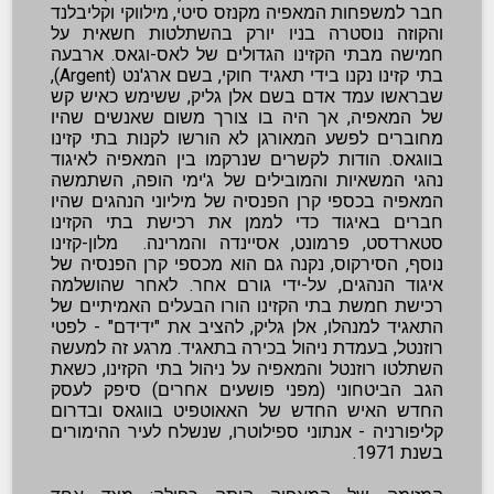
חבר למשפחות המאפיה מקנזס סיטי, מילווקי וקליבלנד
והקוזה נוסטרה בניו יורק בהשתלטות חשאית על
חמישה מבתי הקזינו הגדולים של לאס-וגאס. ארבעה
בתי קזינו נקנו בידי תאגיד חוקי, בשם ארג'נט (Argent),
שבראשו עמד אדם בשם אלן גליק, ששימש כאיש קש
של המאפיה, אך היה בו צורך משום שאנשים שהיו
מחוברים לפשע המאורגן לא הורשו לקנות בתי קזינו
בווגאס. הודות לקשרים שנרקמו בין המאפיה לאיגוד
נהגי המשאיות והמובילים של ג'ימי הופה, השתמשה
המאפיה בכספי קרן הפנסיה של מיליוני הנהגים שהיו
חברים באיגוד כדי לממן את רכישת בתי הקזינו
סטארדסט, פרמונט, אסיינדה והמרינה. מלון-קזינו
נוסף, הסירקוס, נקנה גם הוא מכספי קרן הפנסיה של
איגוד הנהגים, על-ידי גורם אחר. לאחר שהושלמה
רכישת חמשת בתי הקזינו הורו הבעלים האמיתיים של
התאגיד למנהלו, אלן גליק, להציב את "ידידם" - לפטי
רוזנטל, בעמדת ניהול בכירה בתאגיד. מרגע זה למעשה
השתלטו רוזנטל והמאפיה על ניהול בתי הקזינו, כשאת
הגב הביטחוני (מפני פושעים אחרים) סיפק לעסק
החדש האיש החדש של האאוטפיט בווגאס ובדרום
קליפורניה - אנתוני ספילוטרו, שנשלח לעיר ההימורים
בשנת 1971.